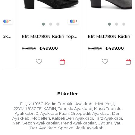
1
1
Elit Mst780N Kadın Topuklu Ayakkabı Siyah
Elit Mst780N Kadın Topuklu Ayakkabı Platin
₺499,00
₺499,00
₺1.429,90
₺1.429,90
Etiketler
Elit
Mst915C
Kadın
Topuklu
Ayakkabı
Mint
Yeşil
,
,
,
,
,
,
,
22YMst915CZE
KADIN
Topuklu Ayakkabı
Klasik Topuklu
,
,
,
Ayakkabı
0
Ayakkabı Fuarı
Ortopedik Ayakkabı
Deri
,
,
,
,
Ayakkabı Modelleri
Kaliteli Deri Ayakkabı
Tarz Ayakkabı
,
,
,
Yeni Sezon Ayakkabılar
Trend Ayakkabılar
Uygun Fiyatlı
,
,
Deri Ayakkabı Spor ve Klasik Ayakkabı
,