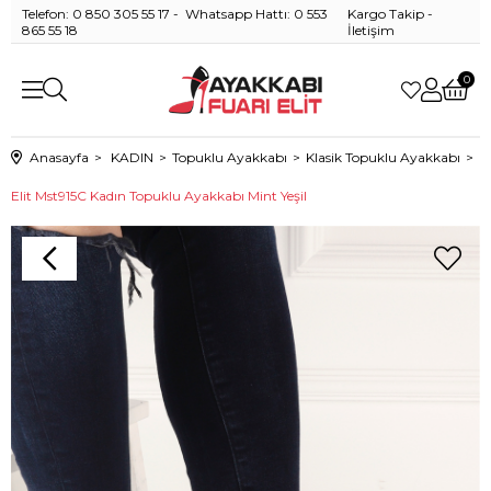
Telefon: 0 850 305 55 17 - Whatsapp Hattı: 0 553
Kargo Takip
-
865 55 18
İletişim
0
Anasayfa
KADIN
Topuklu Ayakkabı
Klasik Topuklu Ayakkabı
Elit Mst915C Kadın Topuklu Ayakkabı Mint Yeşil