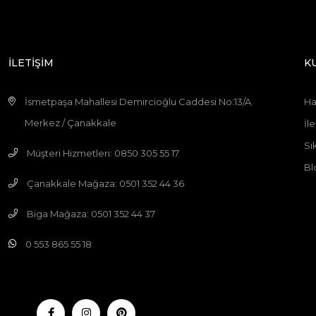
İLETİŞİM
K
İsmetpaşa Mahallesi Demircioğlu Caddesi No:13/A
Ha
Merkez / Çanakkale
İle
Sı
Müşteri Hizmetleri: 0850 305 55 17
Bl
Çanakkale Mağaza: 0501 352 44 36
Biga Mağaza: 0501 352 44 37
0 553 865 55 18