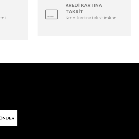
KREDİ KARTINA
TAKSİT
enli
Kredi kartına taksit imkanı
ÖNDER