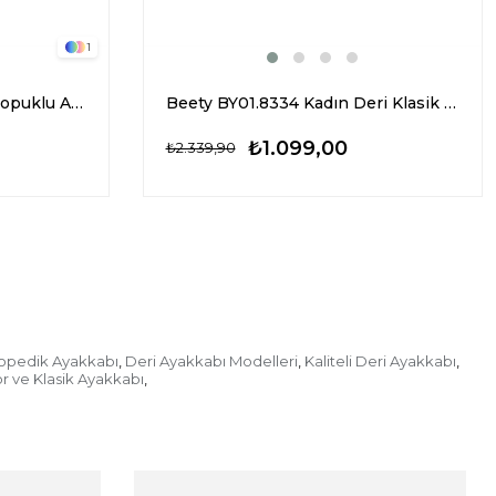
1
Elit Sis1005 Kadın Klasik Topuklu Ayakkabı Bej
Beety BY01.8334 Kadın Deri Klasik Topuklu Ayakkabı Siyah
₺1.099,00
₺2.339,90
opedik Ayakkabı
Deri Ayakkabı Modelleri
Kaliteli Deri Ayakkabı
,
,
,
r ve Klasik Ayakkabı
,