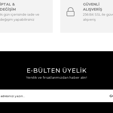
İPTAL &
GÜVENLİ
DEĞİŞİM
ALIŞVERİŞ
14 gün içerisinde iade ve
256 Bit SSL ile güv
değişim yapabilirsiniz
alışveriş
E-BÜLTEN ÜYELİK
Yenilik ve fırsatlarımızdan haber alın!
G