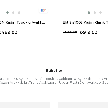
1
Elit Mst780N Kadın Topuklu Ayakkabı Platin
₺499,00
₺919,00
₺1.999,90
Etiketler
DIN
Topuklu Ayakkabı
Klasik Topuklu Ayakkabı
0
Ayakkabı Fuarı
Ort
,
,
,
,
,
Sezon Ayakkabılar
Trend Ayakkabılar
Uygun Fiyatlı Deri Ayakkabı Spo
,
,