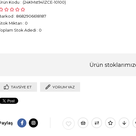
(24KMst941ZCE-10100)
Barkod
:
8682906618187
Stok Miktarı
:
0
Toplam Stok Adedi
:
0
Ürün stoklarımız
TAVSIYE ET
YORUM YAZ
Paylaş