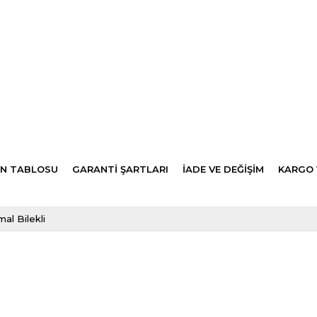
N TABLOSU
GARANTİ ŞARTLARI
İADE VE DEĞİŞİM
KARGO 
al Bilekli