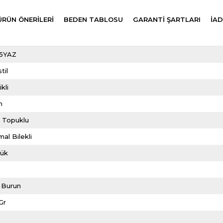
ÜRÜN ÖNERILERI
BEDEN TABLOSU
GARANTİ ŞARTLARI
İAD
5YAZ
til
ikli
m
e Topuklu
al Bilekli
lük
i Burun
Gr