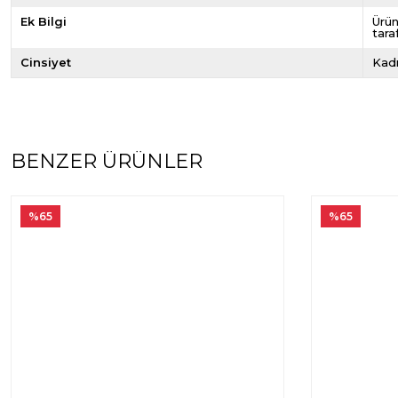
Ek Bilgi
Ürün
tara
Cinsiyet
Kad
BENZER ÜRÜNLER
%65
%65