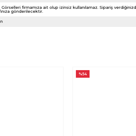
 Görselleri firmamıza ait olup izinsiz kullanılamaz. Sipariş verdiği
fınıza gönderilecektir.
ın
%54