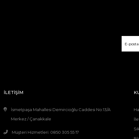
İLETİŞİM
K
İsmetpaşa Mahallesi Demircioğlu Caddesi No:13/A
Ha
Merkez / Çanakkale
İle
Sı
Müşteri Hizmetleri: 0850 305 55 17
Bl