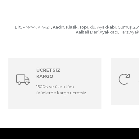
Elit
PM474
K1442T
Kadın
Klasik
Topuklu
Ayakkabı
Gümüş
25
,
,
,
,
,
,
,
,
Kaliteli Deri Ayakkabı
Tarz Aya
,
ÜCRETSİZ
KARGO
1500₺ ve üzeri tüm
ürünlerde kargo ücretsiz.