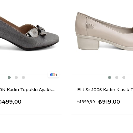
1
Elit Mst780N Kadın Topuklu Ayakkabı Platin
₺499,00
₺919,00
₺1.999,90