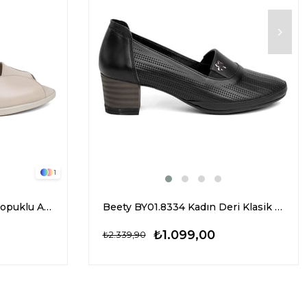
1
Elit Sis1005 Kadın Klasik Topuklu Ayakkabı Bej
Beety BY01.8334 Kadın Deri Klasik Topuklu Ayakkabı Siyah
₺1.099,00
₺2.339,90