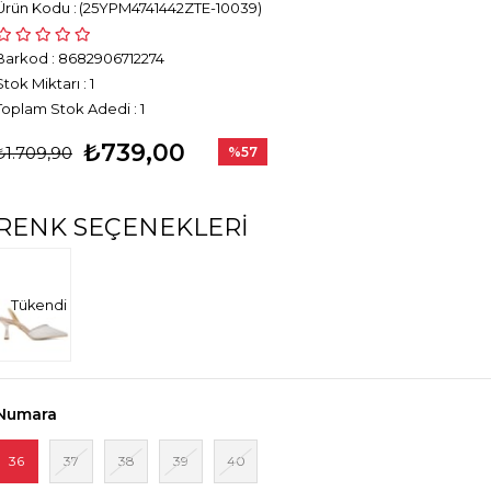
(25YPM4741442ZTE-10039)
Barkod
:
8682906712274
Stok Miktarı
:
1
Toplam Stok Adedi
:
1
₺739,00
₺1.709,90
%
57
İndirim
RENK SEÇENEKLERI
Tükendi
Numara
36
37
38
39
40