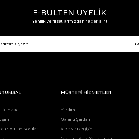
E-BÜLTEN ÜYELİK
Yenilik ve fırsatlarımızdan haber alın!
G
URUMSAL
MÜŞTERİ HİZMETLERİ
kkımızda
Yardım
tişim
Garanti Şartları
kça Sorulan Sorular
İade ve Değişim
og
Mesafeli Satış Sözleşmesi