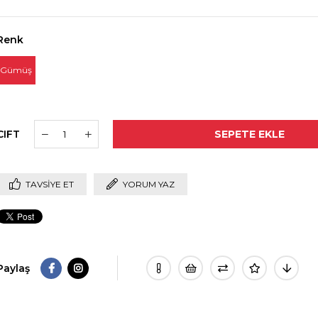
Renk
Gümüş
CIFT
TAVSIYE ET
YORUM YAZ
Paylaş