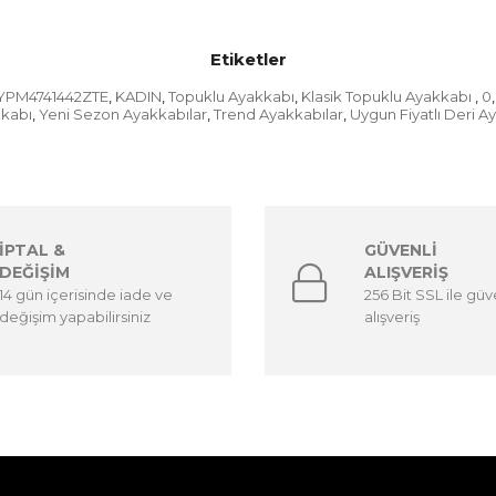
Etiketler
YPM4741442ZTE
KADIN
Topuklu Ayakkabı
Klasik Topuklu Ayakkabı
0
,
,
,
,
,
kkabı
Yeni Sezon Ayakkabılar
Trend Ayakkabılar
Uygun Fiyatlı Deri A
,
,
,
İPTAL &
GÜVENLİ
DEĞİŞİM
ALIŞVERİŞ
14 gün içerisinde iade ve
256 Bit SSL ile güv
değişim yapabilirsiniz
alışveriş