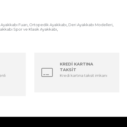
Ayakkabı Fuarı
Ortopedik Ayakkabı
Deri Ayakkabı Modelleri
,
,
,
yakkabı Spor ve Klasik Ayakkabı
,
KREDİ KARTINA
TAKSİT
enli
Kredi kartına taksit imkanı