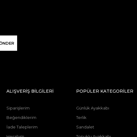
ÖNDER
ALIŞVERİŞ BİLGİLERİ
POPÜLER KATEGORİLER
Siparişlerim
Günlük Ayakkabı
Beğendiklerim
Terlik
İade Taleplerim
Sandalet
Hesabım
Topuklu Ayakkabı