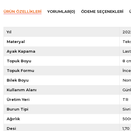
ÜRÜN ÖZELLIKLERI
YORUMLAR
(0)
ÖDEME SEÇENEKLERI
Yıl
202
Materyal
Teks
Ayak Kapama
Last
Topuk Boyu
8 c
Topuk Formu
İnc
Bilek Boyu
Norm
Kullanım Alanı
Gün
Üretim Yeri
TR
Burun Tipi
Sivr
Ağırlık
500
Desi
1,70