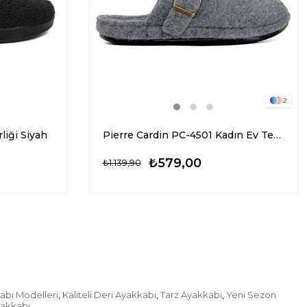
2
liği Siyah
Pierre Cardin PC-4501 Kadın Ev Terliği Gri
₺579,00
₺1.139,90
abı Modelleri
Kaliteli Deri Ayakkabı
Tarz Ayakkabı
Yeni Sezon
,
,
,
yakkabı
,