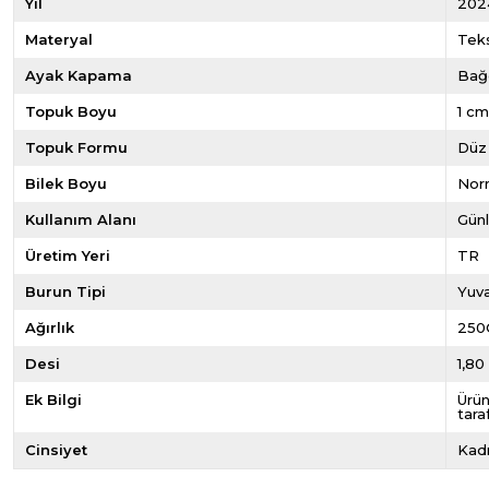
Yıl
202
Materyal
Teks
Ayak Kapama
Bağ
Topuk Boyu
1 c
Topuk Formu
Düz
Bilek Boyu
Norm
Kullanım Alanı
Gün
Üretim Yeri
TR
Burun Tipi
Yuva
Ağırlık
250
Desi
1,80
Ek Bilgi
Ürün
tara
Cinsiyet
Kad