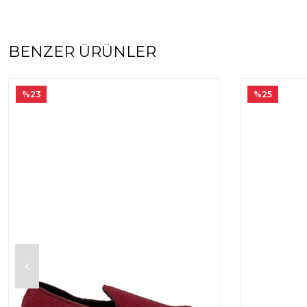
BENZER ÜRÜNLER
%23
%25