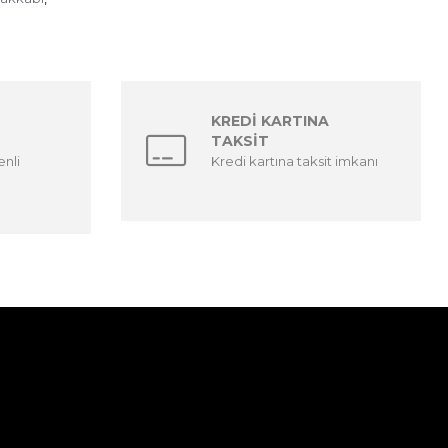
KREDİ KARTINA
TAKSİT
enli
Kredi kartına taksit imkanı