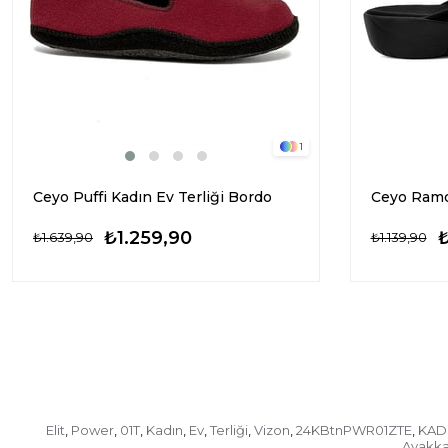
1
Ceyo Puffi Kadın Ev Terliği Bordo
₺1.259,90
₺1.639,90
₺1.139,90
Elit
Power
01T
Kadın
Ev
Terliği
Vizon
24KBtnPWR01ZTE
KAD
,
,
,
,
,
,
,
,
Ayakka