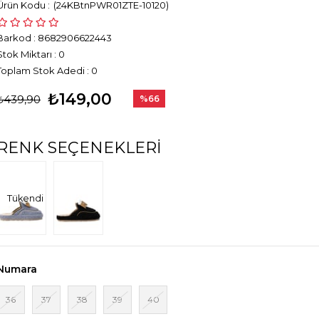
(24KBtnPWR01ZTE-10120)
Barkod
:
8682906622443
Stok Miktarı
:
0
Toplam Stok Adedi
:
0
₺149,00
₺439,90
%
66
İndirim
RENK SEÇENEKLERI
Tükendi
Numara
36
37
38
39
40