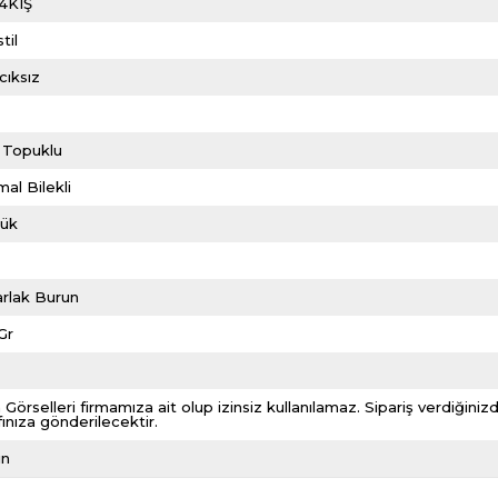
4KIŞ
til
cıksız
m
 Topuklu
al Bilekli
lük
rlak Burun
Gr
 Görselleri firmamıza ait olup izinsiz kullanılamaz. Sipariş verdiği
fınıza gönderilecektir.
ın