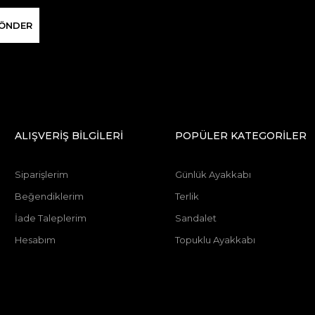
ÖNDER
ALIŞVERİŞ BİLGİLERİ
POPÜLER KATEGORİLER
Siparişlerim
Günlük Ayakkabı
Beğendiklerim
Terlik
İade Taleplerim
Sandalet
Hesabım
Topuklu Ayakkabı