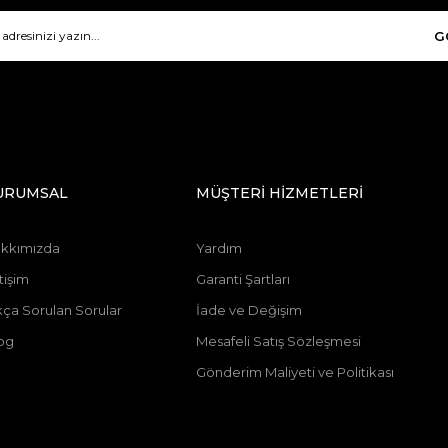
G
URUMSAL
MÜŞTERİ HİZMETLERİ
kkımızda
Yardım
tişim
Garanti Şartları
kça Sorulan Sorular
İade ve Değişim
og
Mesafeli Satış Sözleşmesi
Gönderim Maliyeti ve Politikası