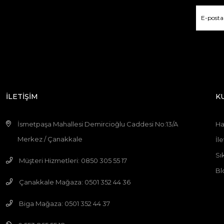
İLETİŞİM
K
İsmetpaşa Mahallesi Demircioğlu Caddesi No:13/A
Ha
Merkez / Çanakkale
İle
Sı
Müşteri Hizmetleri: 0850 305 55 17
Bl
Çanakkale Mağaza: 0501 352 44 36
Biga Mağaza: 0501 352 44 37