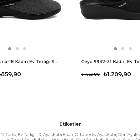
Ceyo Ramona-18 Kadın Ev Terliği Siyah
Ceyo 9932-31 Kadın Ev Ter
₺859,90
₺1.209,90
₺1.569,90
Etiketler
IN
Terlik
Ev Terliği
0
Ayakkabı Fuarı
Ortopedik Ayakkabı
Deri Ayakk
,
,
,
,
,
,
bılar
Trend Ayakkabılar
Uygun Fiyatlı Deri Ayakkabı Spor ve Klasik A
,
,