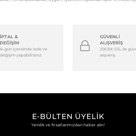
İPTAL &
GÜVENLİ
DEĞİŞİM
ALIŞVERİŞ
14 gün içerisinde iade ve
256 Bit SSL ile güv
değişim yapabilirsiniz
alışveriş
E-BÜLTEN ÜYELİK
Yenilik ve fırsatlarımızdan haber alın!