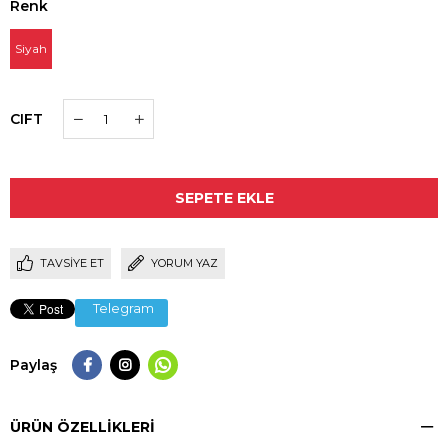
Renk
Siyah
CIFT
TAVSIYE ET
YORUM YAZ
Telegram
Paylaş
ÜRÜN ÖZELLIKLERI