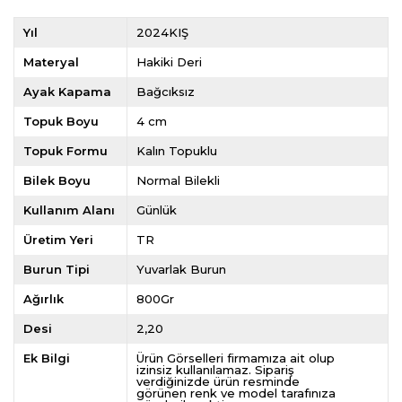
Yıl
2024KIŞ
Materyal
Hakiki Deri
Ayak Kapama
Bağcıksız
Topuk Boyu
4 cm
Topuk Formu
Kalın Topuklu
Bilek Boyu
Normal Bilekli
Kullanım Alanı
Günlük
Üretim Yeri
TR
Burun Tipi
Yuvarlak Burun
Ağırlık
800Gr
Desi
2,20
Ek Bilgi
Ürün Görselleri firmamıza ait olup
izinsiz kullanılamaz. Sipariş
verdiğinizde ürün resminde
görünen renk ve model tarafınıza