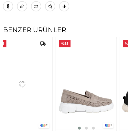
BENZER ÜRÜNLER
%55
%60
2
1