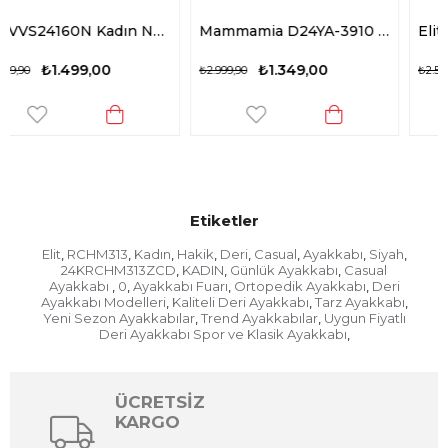
Elit VVS24160N Kadın Nubuk Hakiki Deri Casual Ayakkabı Taba
Mammamia D24YA-3910 Kadın Deri Casual Ayakkabı Gri
Elit KN035 Z8451 Kadın Hakiki Deri Casual Ayakkabı S
₺1.349,00
₺1.029,00
₺2.999,90
₺2.569,90
Etiketler
Elit
RCHM313
Kadın
Hakik
Deri
Casual
Ayakkabı
Siyah
,
,
,
,
,
,
,
,
24KRCHM313ZCD
KADIN
Günlük Ayakkabı
Casual
,
,
,
Ayakkabı
0
Ayakkabı Fuarı
Ortopedik Ayakkabı
Deri
,
,
,
,
Ayakkabı Modelleri
Kaliteli Deri Ayakkabı
Tarz Ayakkabı
,
,
,
Yeni Sezon Ayakkabılar
Trend Ayakkabılar
Uygun Fiyatlı
,
,
Deri Ayakkabı Spor ve Klasik Ayakkabı
,
ÜCRETSİZ
KARGO