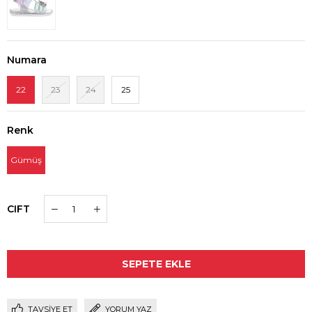
Numara
22
23
24
25
Renk
Gümüş
CIFT
TAVSIYE ET
YORUM YAZ