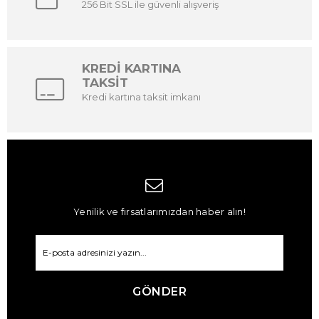
256 Bit SSL ile güvenli alışveriş
KREDİ KARTINA
TAKSİT
Kredi kartına taksit imkanı
Yenilik ve fırsatlarımızdan haber alın!
GÖNDER