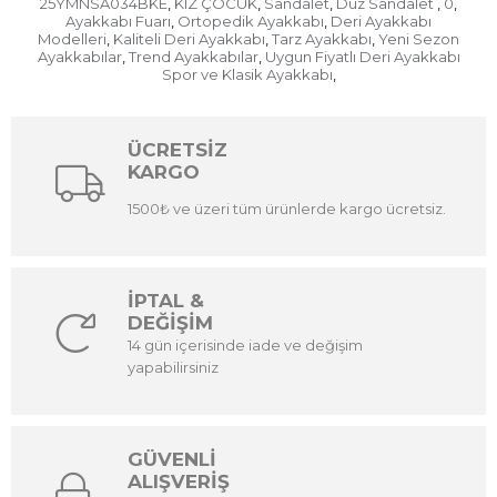
25YMNSA034BKE
KIZ ÇOCUK
Sandalet
Düz Sandalet
0
,
,
,
,
,
Ayakkabı Fuarı
Ortopedik Ayakkabı
Deri Ayakkabı
,
,
Modelleri
Kaliteli Deri Ayakkabı
Tarz Ayakkabı
Yeni Sezon
,
,
,
Ayakkabılar
Trend Ayakkabılar
Uygun Fiyatlı Deri Ayakkabı
,
,
Spor ve Klasik Ayakkabı
,
ÜCRETSİZ
KARGO
1500₺ ve üzeri tüm ürünlerde kargo ücretsiz.
İPTAL &
DEĞİŞİM
14 gün içerisinde iade ve değişim
yapabilirsiniz
GÜVENLİ
ALIŞVERİŞ