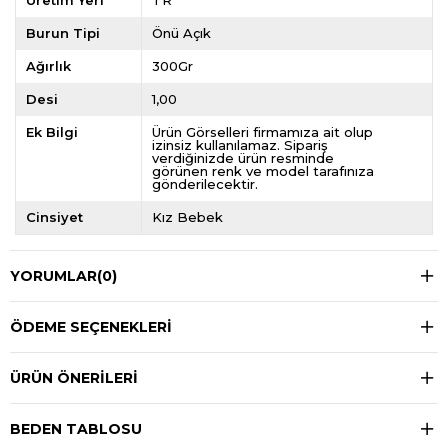
Üretim Yeri
TR
Burun Tipi
Önü Açık
Ağırlık
300Gr
Desi
1,00
Ek Bilgi
Ürün Görselleri firmamıza ait olup
izinsiz kullanılamaz. Sipariş
verdiğinizde ürün resminde
görünen renk ve model tarafınıza
gönderilecektir.
Cinsiyet
Kız Bebek
YORUMLAR
(0)
ÖDEME SEÇENEKLERI
ÜRÜN ÖNERILERI
BEDEN TABLOSU