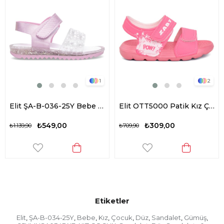
1
2
Elit ŞA-B-036-25Y Bebe Kız Çocuk Düz Sandalet Pembe
Elit OTT5000 Patik Kız Çocuk Düz Sandalet Pembe
₺549,00
₺309,00
₺1.139,90
₺709,90
Etiketler
Elit
ŞA-B-034-25Y
Bebe
Kız
Çocuk
Düz
Sandalet
Gümüş
,
,
,
,
,
,
,
,