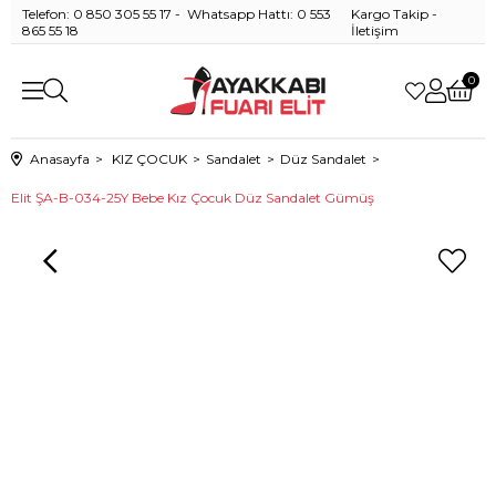
Telefon: 0 850 305 55 17 - Whatsapp Hattı: 0 553
Kargo Takip
-
865 55 18
İletişim
0
Anasayfa
KIZ ÇOCUK
Sandalet
Düz Sandalet
Elit ŞA-B-034-25Y Bebe Kız Çocuk Düz Sandalet Gümüş