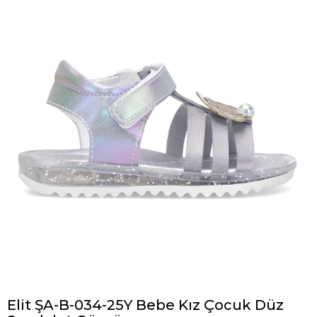
Elit ŞA-B-034-25Y Bebe Kız Çocuk Düz