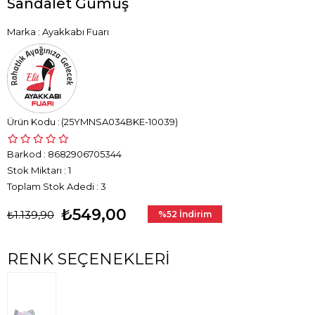
Sandalet Gümüş
Marka
:
Ayakkabı Fuarı
(25YMNSA034BKE-10039)
Barkod
:
8682906705344
Stok Miktarı
:
1
Toplam Stok Adedi
:
3
₺549,00
₺1.139,90
%
52
İndirim
RENK SEÇENEKLERI