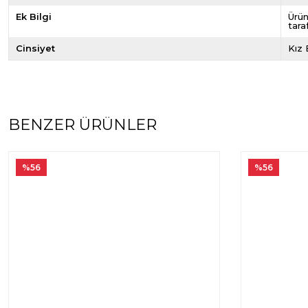
Ek Bilgi
Ürün
tara
Cinsiyet
Kız
BENZER ÜRÜNLER
%56
%56