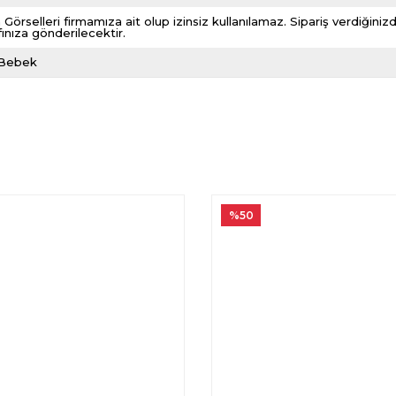
 Görselleri firmamıza ait olup izinsiz kullanılamaz. Sipariş verdiği
fınıza gönderilecektir.
 Bebek
%50