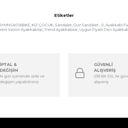
Etiketler
5YMNSA036BKE
KIZ ÇOCUK
Sandalet
Düz Sandalet
0
Ayakkabı Fu
,
,
,
,
,
Yeni Sezon Ayakkabılar
Trend Ayakkabılar
Uygun Fiyatlı Deri Ayakkab
,
,
İPTAL &
GÜVENLİ
DEĞİŞİM
ALIŞVERİŞ
14 gün içerisinde iade ve
256 Bit SSL ile güv
değişim yapabilirsiniz
alışveriş