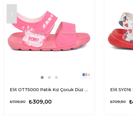
2
Elit OTT5000 Patik Kız Çocuk Düz Sandalet Pembe
₺309,00
₺
₺709,90
₺709,90