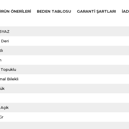
ÜRÜN ÖNERILERI
BEDEN TABLOSU
GARANTİ ŞARTLARI
İAD
5YAZ
 Deri
lı
m
 Topuklu
al Bilekli
lük
 Açık
Gr