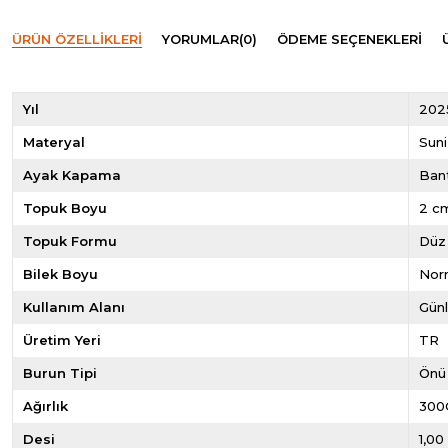
ÜRÜN ÖZELLIKLERI
YORUMLAR
(0)
ÖDEME SEÇENEKLERI
Yıl
202
Materyal
Suni
Ayak Kapama
Bant
Topuk Boyu
2 c
Topuk Formu
Düz
Bilek Boyu
Norm
Kullanım Alanı
Gün
Üretim Yeri
TR
Burun Tipi
Önü
Ağırlık
300
Desi
1,00