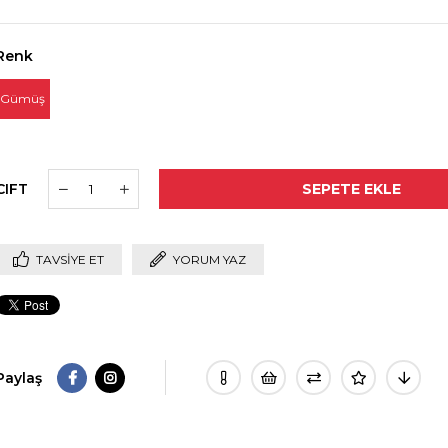
Renk
Gümüş
CIFT
TAVSIYE ET
YORUM YAZ
Paylaş