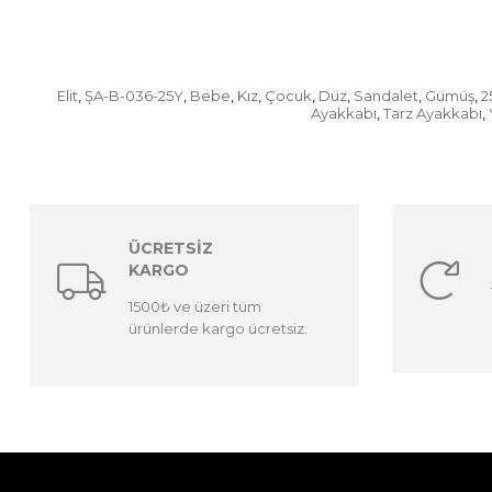
Elit
ŞA-B-036-25Y
Bebe
Kız
Çocuk
Düz
Sandalet
Gümüş
2
,
,
,
,
,
,
,
,
Ayakkabı
Tarz Ayakkabı
,
,
ÜCRETSİZ
KARGO
1500₺ ve üzeri tüm
ürünlerde kargo ücretsiz.