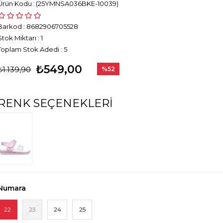
(25YMNSA036BKE-10039)
Barkod
:
8682906705528
Stok Miktarı
:
1
Toplam Stok Adedi
:
5
₺549,00
₺1.139,90
%
52
İndirim
RENK SEÇENEKLERI
Numara
22
23
24
25