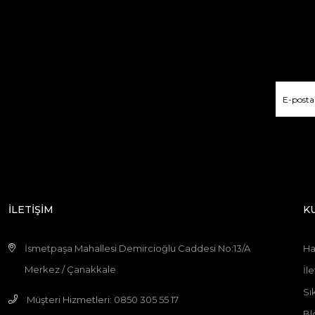
İLETİŞİM
K
İsmetpaşa Mahallesi Demircioğlu Caddesi No:13/A
Ha
Merkez / Çanakkale
İle
Sı
Müşteri Hizmetleri: 0850 305 55 17
Bl