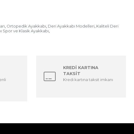
arı
Ortopedik Ayakkabı
Deri Ayakkabı Modelleri
Kaliteli Deri
,
,
,
ı Spor ve Klasik Ayakkabı
,
KREDİ KARTINA
TAKSİT
enli
Kredi kartına taksit imkanı