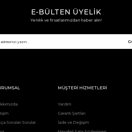
E-BÜLTEN ÜYELİK
Yenilik ve fırsatlarımızdan haber alın!
G
URUMSAL
MÜŞTERİ HİZMETLERİ
kkımızda
Yardım
tişim
Garanti Şartları
kça Sorulan Sorular
İade ve Değişim
og
Mesafeli Satış Sözleşmesi