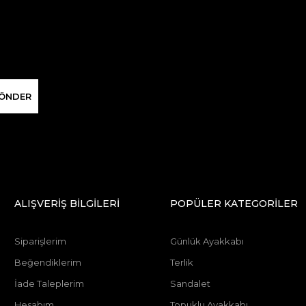
ÖNDER
ALIŞVERİŞ BİLGİLERİ
POPÜLER KATEGORİLER
Siparişlerim
Günlük Ayakkabı
Beğendiklerim
Terlik
İade Taleplerim
Sandalet
Hesabım
Topuklu Ayakkabı