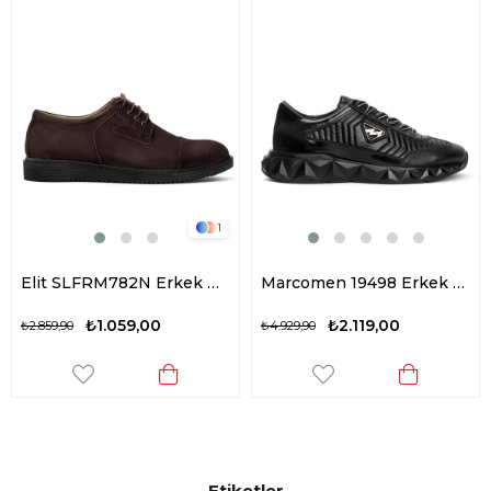
1
Elit SLFRM782N Erkek Hakiki Deri Casual Ayakkabı Kahverengi
Marcomen 19498 Erkek Hakiki Deri Casual Ayakkabı Siyah
₺1.059,00
₺2.119,00
₺2.859,90
₺4.929,90
Etiketler