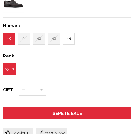
Numara
40
41
42
43
44
Renk
Siyah
CIFT
TAVSIYE ET
YORUM YAZ