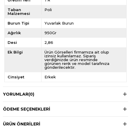
Üretim Yeri
TR
Taban
Poli
Malzemesi
Burun Tipi
Yuvarlak Burun
Ağırlık
950Gr
Desi
2,86
Ek Bilgi
Ürün Görselleri firmamıza ait olup
izinsiz kullanılamaz. Sipariş
verdiğinizde ürün resminde
görünen renk ve model tarafınıza
gönderilecektir.
Cinsiyet
Erkek
YORUMLAR
(0)
ÖDEME SEÇENEKLERI
ÜRÜN ÖNERILERI