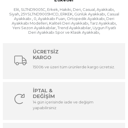
Elit
SLTND9005C
Erkek
Hakiki
Deri
Casual
Ayakkabı
,
,
,
,
,
,
,
Siyah
25YSLTND9005MCD
ERKEK
Günlük Ayakkabı
Casual
,
,
,
,
Ayakkabı
0
Ayakkabı Fuarı
Ortopedik Ayakkabı
Deri
,
,
,
,
Ayakkabı Modelleri
Kaliteli Deri Ayakkabı
Tarz Ayakkabı
,
,
,
Yeni Sezon Ayakkabılar
Trend Ayakkabılar
Uygun Fiyatlı
,
,
Deri Ayakkabı Spor ve Klasik Ayakkabı
,
ÜCRETSİZ
KARGO
1500₺ ve üzeri tüm ürünlerde kargo ücretsiz.
İPTAL &
DEĞİŞİM
14 gün içerisinde iade ve değişim
yapabilirsiniz