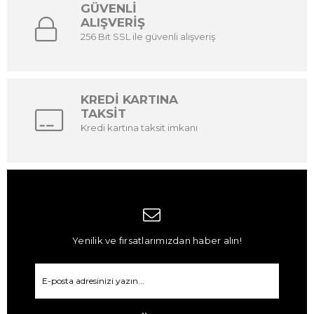
GÜVENLİ
ALIŞVERİŞ
256 Bit SSL ile güvenli alışveriş
KREDİ KARTINA
TAKSİT
Kredi kartına taksit imkanı
Yenilik ve fırsatlarımızdan haber alın!