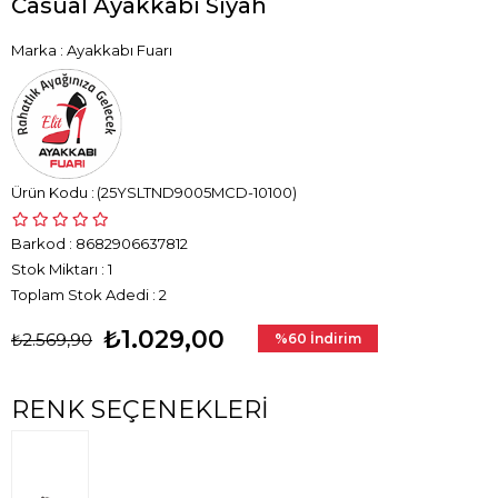
Casual Ayakkabı Siyah
Marka
:
Ayakkabı Fuarı
(25YSLTND9005MCD-10100)
Barkod
:
8682906637812
Stok Miktarı
:
1
Toplam Stok Adedi
:
2
₺1.029,00
₺2.569,90
%
60
İndirim
RENK SEÇENEKLERI