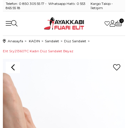
Telefon: 0 850 305 55 17 - Whatsapp Hattı: 0 553
Kargo Takip
-
865 55 18
İletişim
0
Anasayfa
KADIN
Sandalet
Düz Sandalet
Elit Sry213607C Kadın Düz Sandalet Beyaz