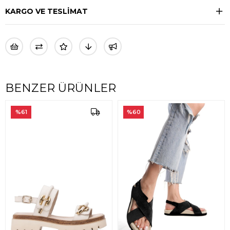
KARGO VE TESLİMAT
BENZER ÜRÜNLER
61
%60
%6