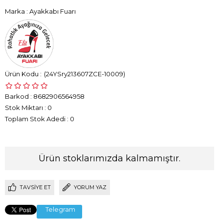
Marka
:
Ayakkabı Fuarı
(24YSry213607ZCE-10009)
Barkod
:
8682906564958
Stok Miktarı
:
0
Toplam Stok Adedi
:
0
Ürün stoklarımızda kalmamıştır.
TAVSIYE ET
YORUM YAZ
Telegram