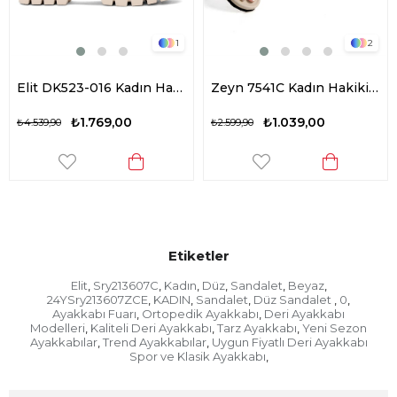
1
2
Elit DK523-016 Kadın Hakiki Deri Düz Sandalet Bej
Zeyn 7541C Kadın Hakiki Deri Düz Sandalet Siyah
₺1.769,00
₺1.039,00
539,90
₺2.599,90
₺2.59
Etiketler
Elit
Sry213607C
Kadın
Düz
Sandalet
Beyaz
,
,
,
,
,
,
24YSry213607ZCE
KADIN
Sandalet
Düz Sandalet
0
,
,
,
,
,
Ayakkabı Fuarı
Ortopedik Ayakkabı
Deri Ayakkabı
,
,
Modelleri
Kaliteli Deri Ayakkabı
Tarz Ayakkabı
Yeni Sezon
,
,
,
Ayakkabılar
Trend Ayakkabılar
Uygun Fiyatlı Deri Ayakkabı
,
,
Spor ve Klasik Ayakkabı
,