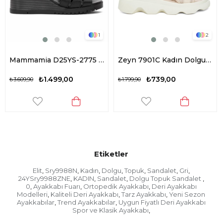
1
2
Mammamia D25YS-2775 Kadın Hakiki Deri Dolgu Topuk Sandalet Siyah
Zeyn 7901C Kadın Dolgu Topuk Sandalet Pudra
₺739,00
₺1.129,00
₺1.799,90
₺2.569,90
Etiketler
Elit
Sry9988N
Kadın
Dolgu
Topuk
Sandalet
Gri
,
,
,
,
,
,
,
24YSry9988ZNE
KADIN
Sandalet
Dolgu Topuk Sandalet
,
,
,
,
0
Ayakkabı Fuarı
Ortopedik Ayakkabı
Deri Ayakkabı
,
,
,
Modelleri
Kaliteli Deri Ayakkabı
Tarz Ayakkabı
Yeni Sezon
,
,
,
Ayakkabılar
Trend Ayakkabılar
Uygun Fiyatlı Deri Ayakkabı
,
,
Spor ve Klasik Ayakkabı
,