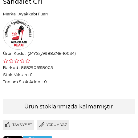
Sandalet Gri
Marka
:
Ayakkabı Fuarı
(24YSry9988ZNE-10034)
Barkod
:
8682906518005
Stok Miktarı
:
0
Toplam Stok Adedi
:
0
Ürün stoklarımızda kalmamıştır.
TAVSIYE ET
YORUM YAZ