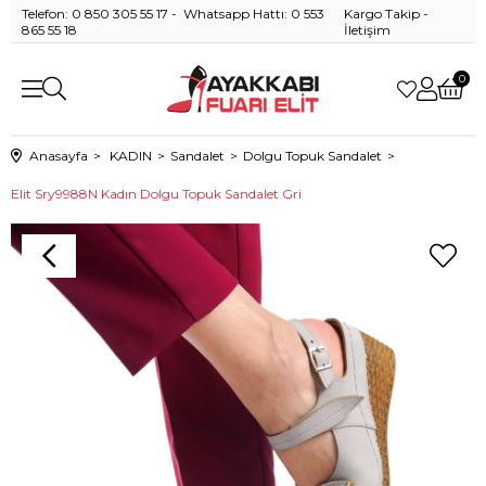
Telefon: 0 850 305 55 17 - Whatsapp Hattı: 0 553
Kargo Takip
-
865 55 18
İletişim
0
Anasayfa
KADIN
Sandalet
Dolgu Topuk Sandalet
Elit Sry9988N Kadın Dolgu Topuk Sandalet Gri