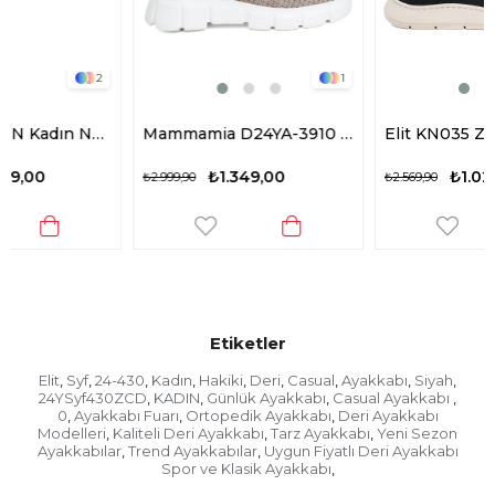
1
2
Mammamia D24YA-3910 Kadın Deri Casual Ayakkabı Gri
Elit KN035 Z8451 Kadın Hakiki Deri Casual Ayakkabı Siyah
₺1.349,00
₺1.029,00
₺2.999,90
₺2.569,90
Etiketler
Elit
Syf
24-430
Kadın
Hakiki
Deri
Casual
Ayakkabı
Siyah
,
,
,
,
,
,
,
,
,
24YSyf430ZCD
KADIN
Günlük Ayakkabı
Casual Ayakkabı
,
,
,
,
0
Ayakkabı Fuarı
Ortopedik Ayakkabı
Deri Ayakkabı
,
,
,
Modelleri
Kaliteli Deri Ayakkabı
Tarz Ayakkabı
Yeni Sezon
,
,
,
Ayakkabılar
Trend Ayakkabılar
Uygun Fiyatlı Deri Ayakkabı
,
,
Spor ve Klasik Ayakkabı
,