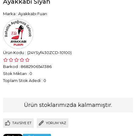
Ayakkabı Siyah
Marka
:
Ayakkabı Fuarı
(24YSyf430ZCD-10100)
Barkod
:
8682906541386
Stok Miktarı
:
0
Toplam Stok Adedi
:
0
Ürün stoklarımızda kalmamıştır.
TAVSIYE ET
YORUM YAZ