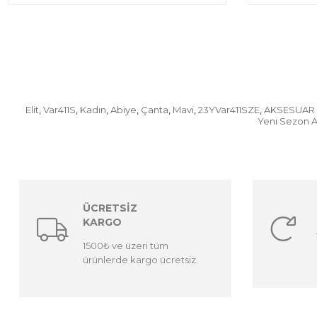
Elit
Var411S
Kadın
Abiye
Çanta
Mavi
23YVar411SZE
AKSESUAR 
,
,
,
,
,
,
,
Yeni Sezon A
ÜCRETSİZ
KARGO
1500₺ ve üzeri tüm
ürünlerde kargo ücretsiz.