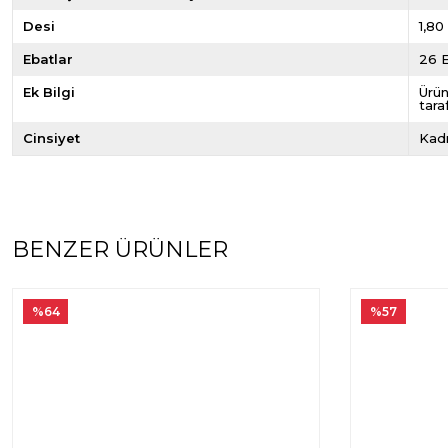
Desi
1,80
Ebatlar
26 E
Ek Bilgi
Ürün
tara
Cinsiyet
Kad
BENZER ÜRÜNLER
%64
%57