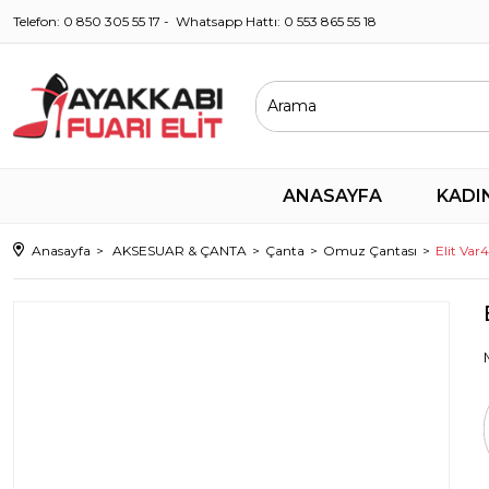
Telefon: 0 850 305 55 17 - Whatsapp Hattı: 0 553 865 55 18
ANASAYFA
KADI
Anasayfa
AKSESUAR & ÇANTA
Çanta
Omuz Çantası
Elit Var