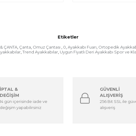
Etiketler
& ÇANTA
Çanta
Omuz Çantası
0
Ayakkabı Fuarı
Ortopedik Ayakka
,
,
,
,
,
yakkabılar
Trend Ayakkabılar
Uygun Fiyatlı Deri Ayakkabı Spor ve Kl
,
,
İPTAL &
GÜVENLİ
DEĞİŞİM
ALIŞVERİŞ
14 gün içerisinde iade ve
256 Bit SSL ile güv
değişim yapabilirsiniz
alışveriş