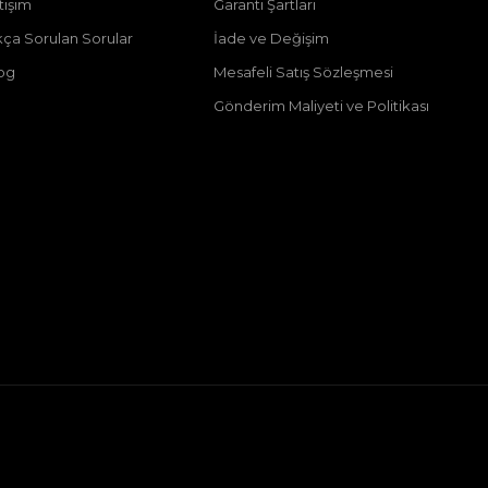
tişim
Garanti Şartları
kça Sorulan Sorular
İade ve Değişim
og
Mesafeli Satış Sözleşmesi
Gönderim Maliyeti ve Politikası