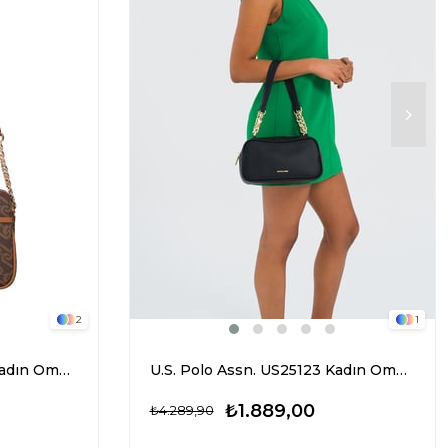
2
1
U.S. Polo Assn. US25109 Kadın Omuz Çantası Kahverengi
U.S. Polo Assn. US25123 Kadın Omuz Çantası Siyah
₺1.889,00
₺4.289,90