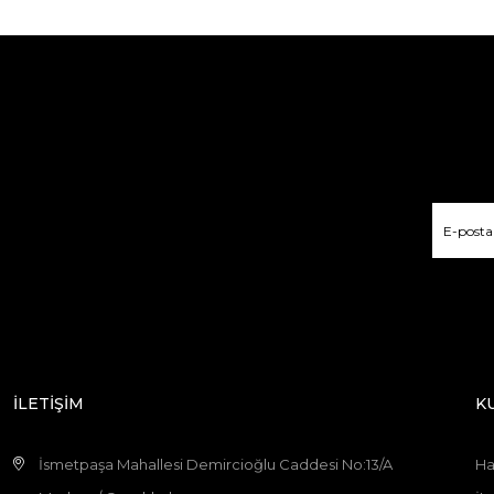
İLETİŞİM
K
İsmetpaşa Mahallesi Demircioğlu Caddesi No:13/A
Ha