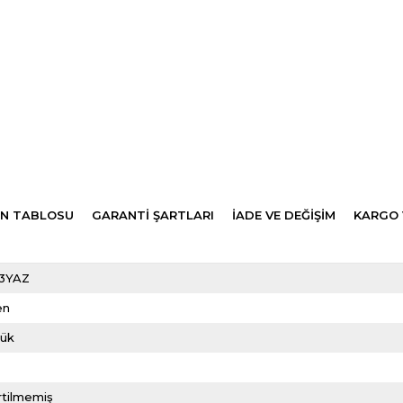
N TABLOSU
GARANTİ ŞARTLARI
İADE VE DEĞİŞİM
KARGO 
3YAZ
en
lük
rtilmemiş