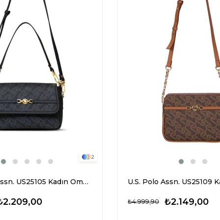
2
U.S. Polo Assn. US25105 Kadın Omuz Çantası Siyah
₺2.209,00
₺2.149,00
₺4.999,90