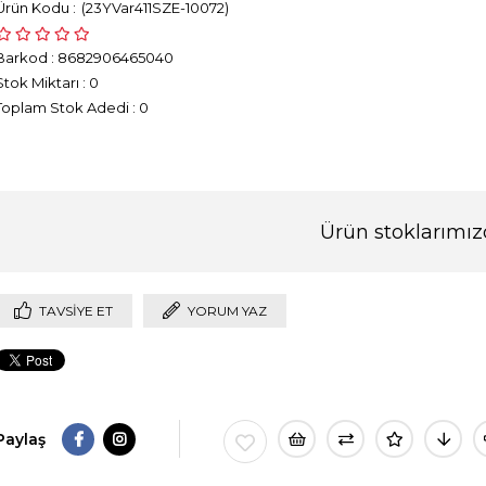
(23YVar411SZE-10072)
Barkod
:
8682906465040
Stok Miktarı
:
0
Toplam Stok Adedi
:
0
Ürün stoklarımız
TAVSIYE ET
YORUM YAZ
Paylaş