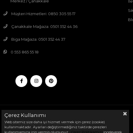
Merkez / Çanakkale
İle
Sı
Müşteri Hizmetleri: 0850 305 55 17
Bl
Çanakkale Mağaza: 0501 352 44 36
Biga Mağaza: 0501 352 44 37
0 553 865 55 18
Çerez Kullanımı
Web sitemiz size daha iyi hizmet vermek için çerez (cookie)
© 2020 Ayakkabı Fuarı Elit- Tüm hakları saklıdır.
kullanmaktadır. Ayarları değiştirmediğiniz taktirde çerezleri
kullanmamıza izin vermiş olursunuz.
Çerez Politikamızı
inceleyerek