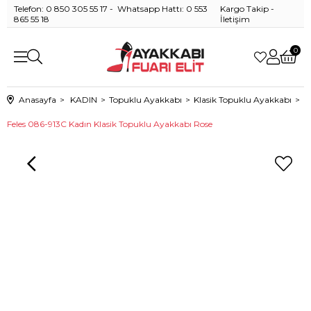
Telefon: 0 850 305 55 17 - Whatsapp Hattı: 0 553
Kargo Takip
-
865 55 18
İletişim
0
Anasayfa
KADIN
Topuklu Ayakkabı
Klasik Topuklu Ayakkabı
Feles 086-913C Kadın Klasik Topuklu Ayakkabı Rose