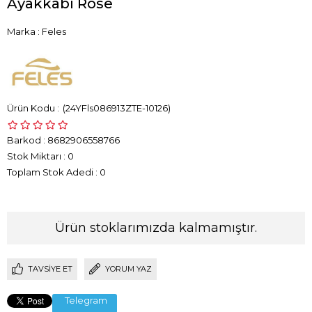
Ayakkabı Rose
Marka
:
Feles
(24YFls086913ZTE-10126)
Barkod
:
8682906558766
Stok Miktarı
:
0
Toplam Stok Adedi
:
0
Ürün stoklarımızda kalmamıştır.
TAVSIYE ET
YORUM YAZ
Telegram