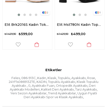
2
1
Elit Brk2016S Kadın Tokalı Klasik Topuklu Ayakkabı Ten
Elit Mst780N Kadın Topuklu Ayakkabı Siyah
₺599,00
₺499,00
₺1.429,90
₺1.429,90
Etiketler
Feles
086-913C
Kadın
Klasik
Topuklu
Ayakkabı
Rose
,
,
,
,
,
,
,
24YFls086913ZTE
KADIN
Topuklu Ayakkabı
Klasik Topuklu
,
,
,
Ayakkabı
0
Ayakkabı Fuarı
Ortopedik Ayakkabı
Deri
,
,
,
,
Ayakkabı Modelleri
Kaliteli Deri Ayakkabı
Tarz Ayakkabı
,
,
,
Yeni Sezon Ayakkabılar
Trend Ayakkabılar
Uygun Fiyatlı
,
,
Deri Ayakkabı Spor ve Klasik Ayakkabı
,