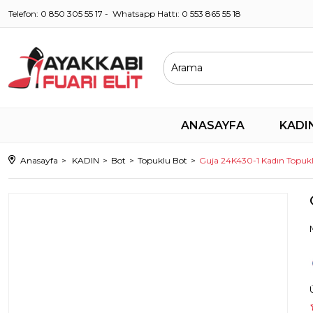
Telefon: 0 850 305 55 17 - Whatsapp Hattı: 0 553 865 55 18
ANASAYFA
KADI
Anasayfa
KADIN
Bot
Topuklu Bot
Guja 24K430-1 Kadın Topukl