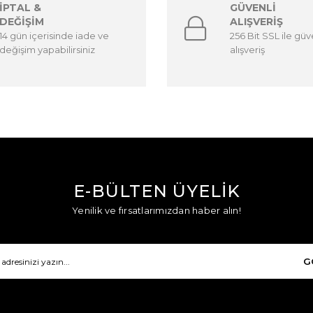
İPTAL &
GÜVENLİ
DEĞİŞİM
ALIŞVERİŞ
14 gün içerisinde iade ve
256 Bit SSL ile güv
değişim yapabilirsiniz
alışveriş
E-BÜLTEN ÜYELİK
Yenilik ve fırsatlarımızdan haber alın!
G