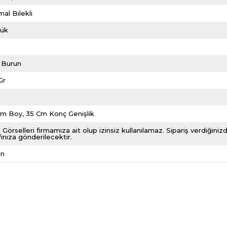
al Bilekli
lük
i Burun
Gr
9
Cm Boy, 35 Cm Konç Genişlik
 Görselleri firmamıza ait olup izinsiz kullanılamaz. Sipariş verdiği
fınıza gönderilecektir.
ın