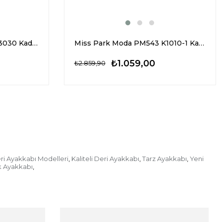
Miss Park Moda PM170 K3030 Kadın Klasik Topuklu Bot Siyah
Miss Park Moda PM543 K1010-1 Kadın Klasik Topuklu Bot Siyah
₺1.059,00
₺2.859,90
ri Ayakkabı Modelleri
Kaliteli Deri Ayakkabı
Tarz Ayakkabı
Yeni
,
,
,
ik Ayakkabı
,