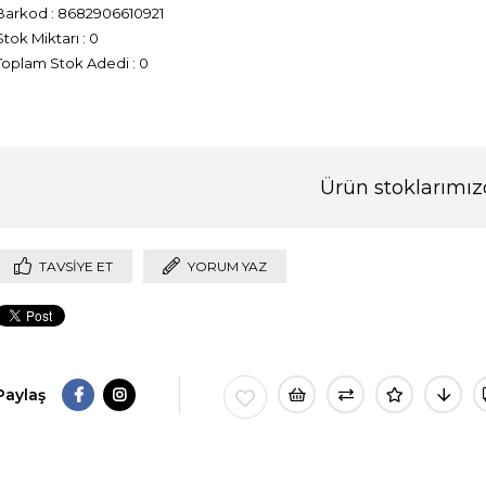
Barkod
:
8682906610921
Stok Miktarı
:
0
Toplam Stok Adedi
:
0
Ürün stoklarımız
TAVSIYE ET
YORUM YAZ
Paylaş