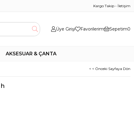
Kargo Takip
-
İletişim
Üye Girişi
Favorilerim
Sepetim
0
AKSESUAR & ÇANTA
< < Önceki Sayfaya Dön
ah