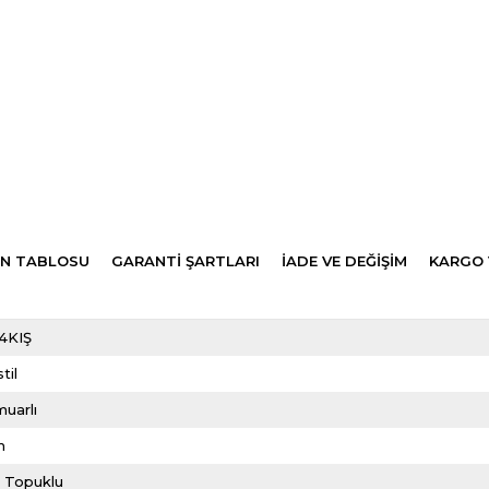
N TABLOSU
GARANTİ ŞARTLARI
İADE VE DEĞİŞİM
KARGO 
4KIŞ
til
uarlı
m
e Topuklu