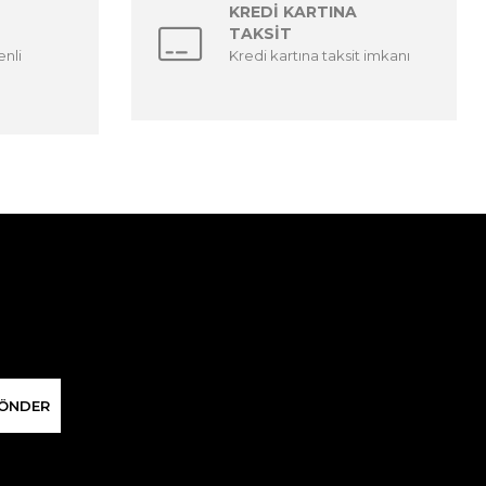
KREDİ KARTINA
TAKSİT
enli
Kredi kartına taksit imkanı
ÖNDER