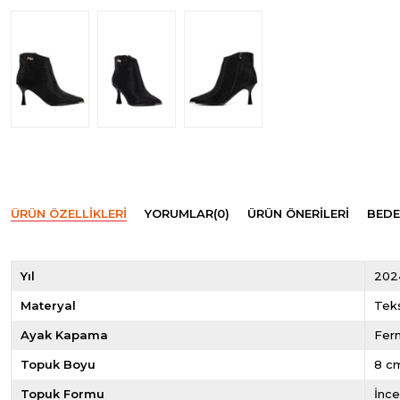
ÜRÜN ÖZELLIKLERI
YORUMLAR
(0)
ÜRÜN ÖNERILERI
BEDE
Yıl
202
Materyal
Teks
Ayak Kapama
Ferm
Topuk Boyu
8 c
Topuk Formu
İnc