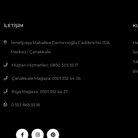
İLETİŞİM
K
İsmetpaşa Mahallesi Demircioğlu Caddesi No:13/A
Ha
Merkez / Çanakkale
İle
Sı
Müşteri Hizmetleri: 0850 305 55 17
Bl
Çanakkale Mağaza: 0501 352 44 36
Biga Mağaza: 0501 352 44 37
0 553 865 55 18