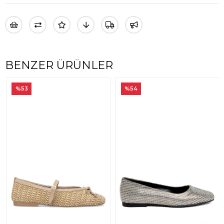
BENZER ÜRÜNLER
%53
%54