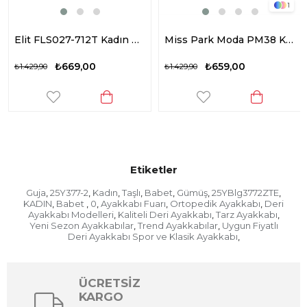
1
Elit FLS027-712T Kadın Babet Bej
Miss Park Moda PM38 K2031 Kadın Babet Platin
₺669,00
₺659,00
₺1.429,90
₺1.429,90
Etiketler
Guja
25Y377-2
Kadın
Taşlı
Babet
Gümüş
25YBlg3772ZTE
,
,
,
,
,
,
,
KADIN
Babet
0
Ayakkabı Fuarı
Ortopedik Ayakkabı
Deri
,
,
,
,
,
Ayakkabı Modelleri
Kaliteli Deri Ayakkabı
Tarz Ayakkabı
,
,
,
Yeni Sezon Ayakkabılar
Trend Ayakkabılar
Uygun Fiyatlı
,
,
Deri Ayakkabı Spor ve Klasik Ayakkabı
,
ÜCRETSİZ
KARGO