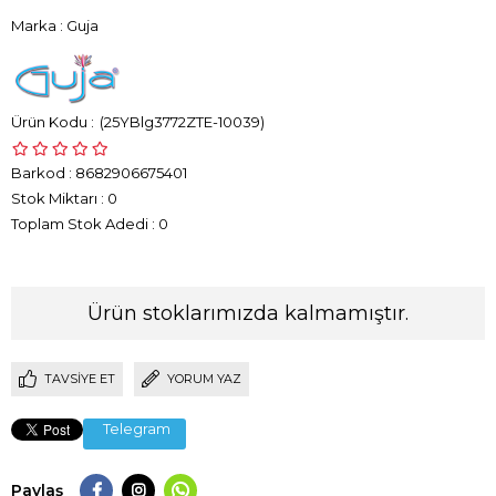
Marka
:
Guja
(25YBlg3772ZTE-10039)
Barkod
:
8682906675401
Stok Miktarı
:
0
Toplam Stok Adedi
:
0
Ürün stoklarımızda kalmamıştır.
TAVSIYE ET
YORUM YAZ
Telegram
Paylaş