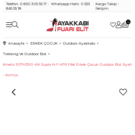
Telefon: 0 850 305 55 17 - Whatsapp Hattı: 0 553
Kargo Takip
-
865 55 18
İletişim
0
Anasayfa
ERKEK ÇOCUK
Outdoor Ayakkabı
Trekking Ve Outdoor Bot
Kinetix 101741390 4W Supla Hi F 4PR Filet Erkek Çocuk Outdoor Bot Siyah
- Kırmızı