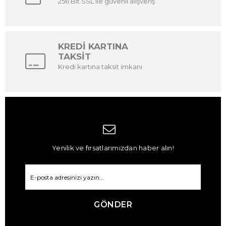
256 Bit SSL ile güvenli alışveriş
KREDİ KARTINA
TAKSİT
Kredi kartına taksit imkanı
Yenilik ve fırsatlarımızdan haber alın!
GÖNDER