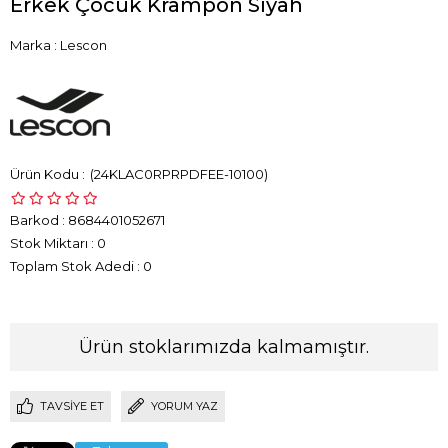
Erkek Çocuk Krampon Siyah
Marka
:
Lescon
(24KLAC0RPRPDFEE-10100)
Barkod
:
8684401052671
Stok Miktarı
:
0
Toplam Stok Adedi
:
0
Ürün stoklarımızda kalmamıştır.
TAVSIYE ET
YORUM YAZ