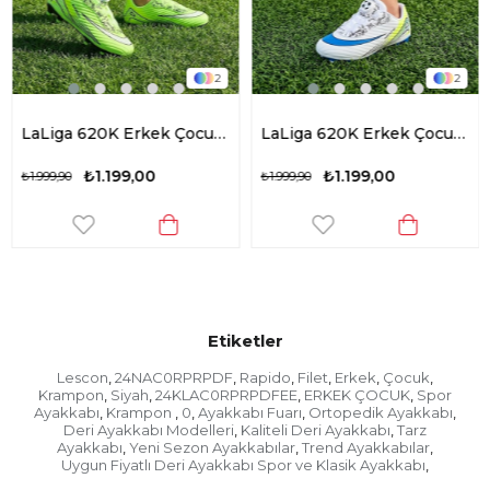
2
2
LaLiga 620K Erkek Çocuk Akıllı Bağcık Krampon Yeşil
LaLiga 620K Erkek Çocuk Akıllı Bağcık Krampon Beyaz - Mavi
₺1.199,00
₺1.199,00
₺1.999,90
₺1.999,90
Etiketler
Lescon
24NAC0RPRPDF
Rapido
Filet
Erkek
Çocuk
,
,
,
,
,
,
Krampon
Siyah
24KLAC0RPRPDFEE
ERKEK ÇOCUK
Spor
,
,
,
,
Ayakkabı
Krampon
0
Ayakkabı Fuarı
Ortopedik Ayakkabı
,
,
,
,
,
Deri Ayakkabı Modelleri
Kaliteli Deri Ayakkabı
Tarz
,
,
Ayakkabı
Yeni Sezon Ayakkabılar
Trend Ayakkabılar
,
,
,
Uygun Fiyatlı Deri Ayakkabı Spor ve Klasik Ayakkabı
,