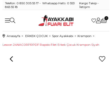
Telefon: 0 850 305 55 17 - Whatsapp Hattı: 0 553
Kargo Takip
-
865 55 18
İletişim
0
Anasayfa
ERKEK ÇOCUK
Spor Ayakkabı
Krampon
Lescon 24NAC0RPRPDF Rapido Filet Erkek Çocuk Krampon Siyah