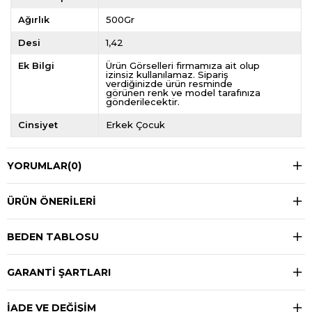
Ağırlık
500Gr
Desi
1,42
Ek Bilgi
Ürün Görselleri firmamıza ait olup
izinsiz kullanılamaz. Sipariş
verdiğinizde ürün resminde
görünen renk ve model tarafınıza
gönderilecektir.
Cinsiyet
Erkek Çocuk
YORUMLAR
(0)
ÜRÜN ÖNERILERI
BEDEN TABLOSU
GARANTİ ŞARTLARI
İADE VE DEĞİŞİM