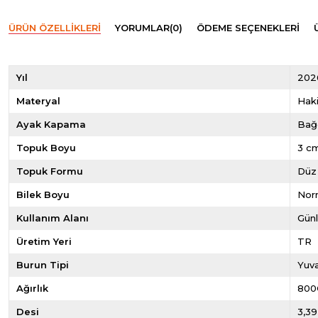
ÜRÜN ÖZELLIKLERI
YORUMLAR
(0)
ÖDEME SEÇENEKLERI
Yıl
202
Materyal
Haki
Ayak Kapama
Bağc
Topuk Boyu
3 c
Topuk Formu
Düz
Bilek Boyu
Norm
Kullanım Alanı
Gün
Üretim Yeri
TR
Burun Tipi
Yuva
Ağırlık
800
Desi
3,39