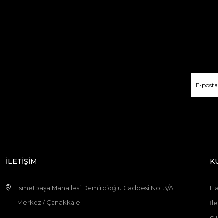
İLETİŞİM
K
İsmetpaşa Mahallesi Demircioğlu Caddesi No:13/A
Ha
Merkez / Çanakkale
İle