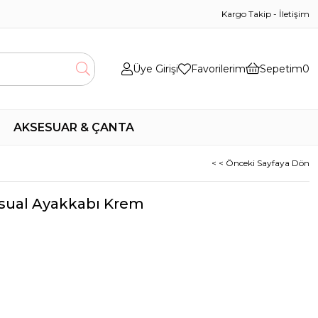
Kargo Takip
-
İletişim
Üye Girişi
Favorilerim
Sepetim
0
AKSESUAR & ÇANTA
< < Önceki Sayfaya Dön
asual Ayakkabı Krem