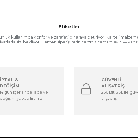
Etiketler
ünlük kullanımda konfor ve zarafeti bir araya getiriyor. Kaliteli malze
yatlarla sizi bekliyor! Hemen sipariş verin
tarzınızı tamamlayın — Rahat
,
İPTAL &
GÜVENLİ
DEĞİŞİM
ALIŞVERİŞ
14 gün içerisinde iade ve
256 Bit SSL ile güv
değişim yapabilirsiniz
alışveriş