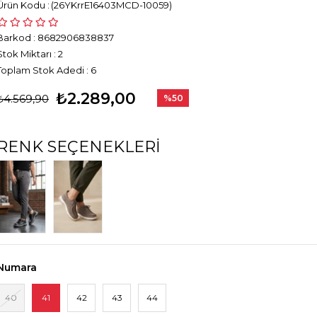
(26YKrrE16403MCD-10059)
Barkod
:
8682906838837
Stok Miktarı
:
2
Toplam Stok Adedi
:
6
₺2.289,00
₺4.569,90
%
50
İndirim
RENK SEÇENEKLERI
Numara
40
41
42
43
44