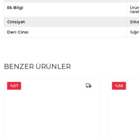
Ek Bilgi
Ürün
tara
Cinsiyet
Erk
Deri Cinsi
Sığı
BENZER ÜRÜNLER
%57
%56