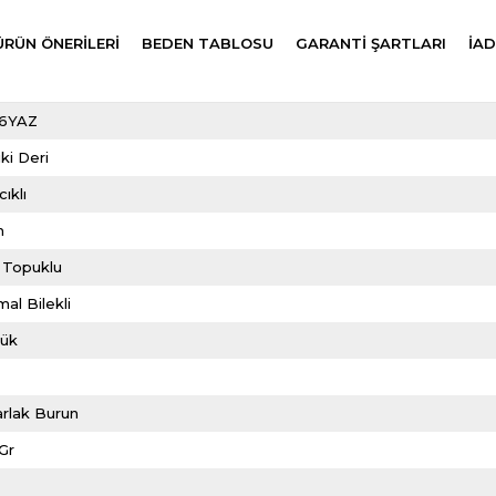
ÜRÜN ÖNERILERI
BEDEN TABLOSU
GARANTİ ŞARTLARI
İAD
6YAZ
ki Deri
ıklı
m
 Topuklu
al Bilekli
lük
rlak Burun
Gr