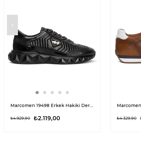
Marcomen 19498 Erkek Hakiki Deri Casual Ayakkabı Siyah
₺2.119,00
₺4.929,90
₺4.329,90