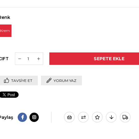
Renk
Krem
CIFT
TAVSIYE ET
YORUM YAZ
Paylaş