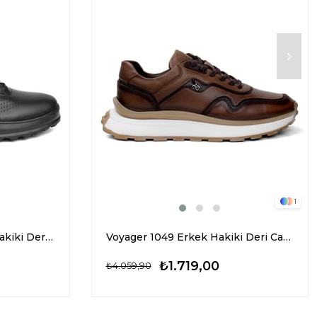
1
Marcomen 19463 Erkek Hakiki Deri CAsual Ayakkabı Siyah
Voyager 1049 Erkek Hakiki Deri Casual Ayakkabı Taba
₺1.719,00
₺4.059,90