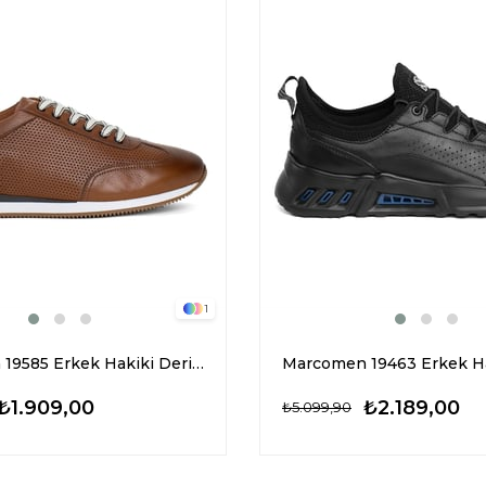
1
Marcomen 19585 Erkek Hakiki Deri Casual Ayakkabı Taba
₺1.909,00
₺2.189,00
₺5.099,90