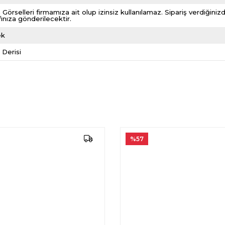
 Görselleri firmamıza ait olup izinsiz kullanılamaz. Sipariş verdiği
fınıza gönderilecektir.
ek
r Derisi
%57