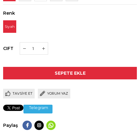
Renk
Siyah
CIFT
TAVSIYE ET
YORUM YAZ
Telegram
Paylaş