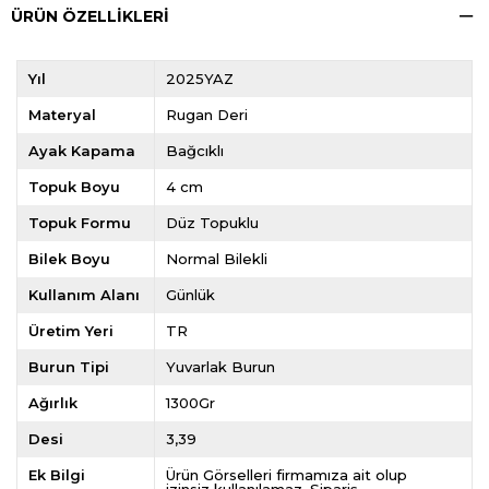
ÜRÜN ÖZELLIKLERI
Yıl
2025YAZ
Materyal
Rugan Deri
Ayak Kapama
Bağcıklı
Topuk Boyu
4 cm
Topuk Formu
Düz Topuklu
Bilek Boyu
Normal Bilekli
Kullanım Alanı
Günlük
Üretim Yeri
TR
Burun Tipi
Yuvarlak Burun
Ağırlık
1300Gr
Desi
3,39
Ek Bilgi
Ürün Görselleri firmamıza ait olup