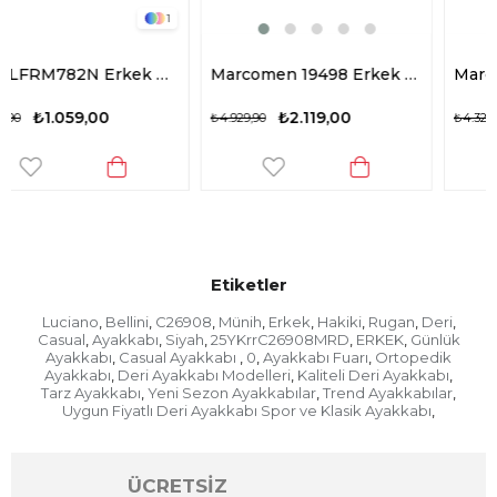
1
1
abı Kahverengi
Marcomen 19498 Erkek Hakiki Deri Casual Ayakkabı Siyah
Marcomen 19585 Erkek Hakiki Deri Casual Ayakkabı Taba
₺2.119,00
₺1.909,00
₺4.929,90
₺4.329,90
Etiketler
Luciano
Bellini
C26908
Münih
Erkek
Hakiki
Rugan
Deri
,
,
,
,
,
,
,
,
Casual
Ayakkabı
Siyah
25YKrrC26908MRD
ERKEK
Günlük
,
,
,
,
,
Ayakkabı
Casual Ayakkabı
0
Ayakkabı Fuarı
Ortopedik
,
,
,
,
Ayakkabı
Deri Ayakkabı Modelleri
Kaliteli Deri Ayakkabı
,
,
,
Tarz Ayakkabı
Yeni Sezon Ayakkabılar
Trend Ayakkabılar
,
,
,
Uygun Fiyatlı Deri Ayakkabı Spor ve Klasik Ayakkabı
,
ÜCRETSİZ