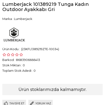
Lumberjack 101389219 Tunga Kadın
Outdoor Ayakkabı Gri
Marka
:
Lumberjack
(23KFL1389219ZTE-10034)
Barkod
:
8683906666413
Stok Miktarı
:
0
Toplam Stok Adedi
:
0
Ürün stoklarımızda kalmamıştır.
TAVSIYE ET
YORUM YAZ