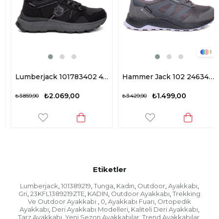
1
Lumberjack 101783402 4W Kapari 4PR Kadın Outdoor Ayakkabı Siyah
Hammer Jack 102 24634-M Marengo Kadın Outdoor Ayakkabı Gri
₺2.069,00
₺1.499,00
₺3.859,90
₺3.429,90
Etiketler
Lumberjack
101389219
Tunga
Kadın
Outdoor
Ayakkabı
,
,
,
,
,
,
Gri
23KFL1389219ZTE
KADIN
Outdoor Ayakkabı
Trekking
,
,
,
,
Ve Outdoor Ayakkabı
0
Ayakkabı Fuarı
Ortopedik
,
,
,
Ayakkabı
Deri Ayakkabı Modelleri
Kaliteli Deri Ayakkabı
,
,
,
Tarz Ayakkabı
Yeni Sezon Ayakkabılar
Trend Ayakkabılar
,
,
,