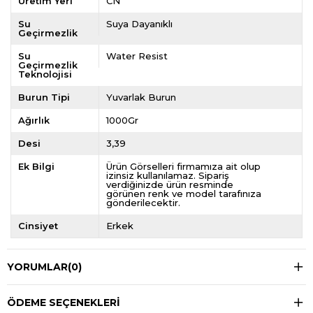
Üretim Yeri
CN
Su
Suya Dayanıklı
Geçirmezlik
Su
Water Resist
Geçirmezlik
Teknolojisi
Burun Tipi
Yuvarlak Burun
Ağırlık
1000Gr
Desi
3,39
Ek Bilgi
Ürün Görselleri firmamıza ait olup
izinsiz kullanılamaz. Sipariş
verdiğinizde ürün resminde
görünen renk ve model tarafınıza
gönderilecektir.
Cinsiyet
Erkek
YORUMLAR
(0)
ÖDEME SEÇENEKLERI