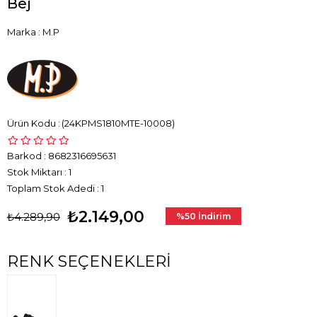
Bej
Marka
:
M.P
(24KPMS1810MTE-10008)
Barkod
:
8682316695631
Stok Miktarı
:
1
Toplam Stok Adedi
:
1
₺2.149,00
₺4.289,90
%
50
İndirim
RENK SEÇENEKLERI