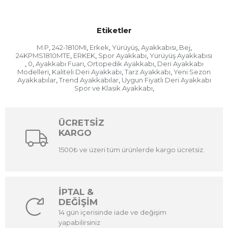
Etiketler
M.P
242-1810MI
Erkek
Yürüyüş
Ayakkabısı
Bej
,
,
,
,
,
,
24KPMS1810MTE
ERKEK
Spor Ayakkabı
Yürüyüş Ayakkabısı
,
,
,
0
Ayakkabı Fuarı
Ortopedik Ayakkabı
Deri Ayakkabı
,
,
,
,
Modelleri
Kaliteli Deri Ayakkabı
Tarz Ayakkabı
Yeni Sezon
,
,
,
Ayakkabılar
Trend Ayakkabılar
Uygun Fiyatlı Deri Ayakkabı
,
,
Spor ve Klasik Ayakkabı
,
ÜCRETSİZ
KARGO
1500₺ ve üzeri tüm ürünlerde kargo ücretsiz.
İPTAL &
DEĞİŞİM
14 gün içerisinde iade ve değişim
yapabilirsiniz