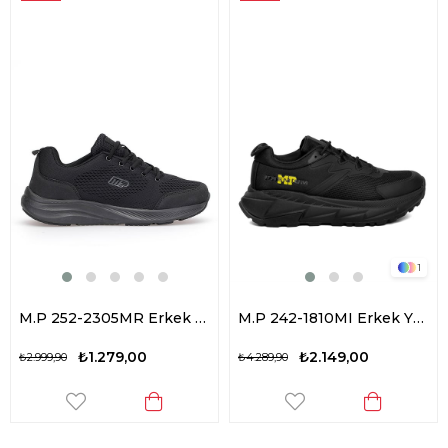
1
M.P 252-2305MR Erkek Yürüyüş Ayakkabısı Siyah
M.P 242-1810MI Erkek Yürüyüş Ayakkabısı Siyah
₺1.279,00
₺2.149,00
₺2.999,90
₺4.289,90