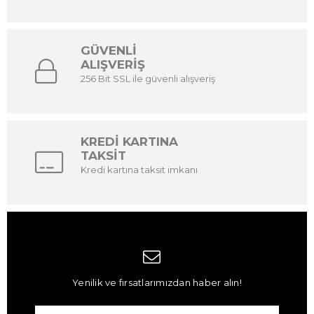
GÜVENLİ
ALIŞVERİŞ
256 Bit SSL ile güvenli alışveriş
KREDİ KARTINA
TAKSİT
Kredi kartına taksit imkanı
Yenilik ve fırsatlarımızdan haber alın!