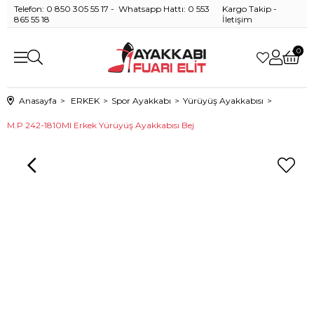
Telefon: 0 850 305 55 17 - Whatsapp Hattı: 0 553
Kargo Takip
-
865 55 18
İletişim
0
Anasayfa
ERKEK
Spor Ayakkabı
Yürüyüş Ayakkabısı
M.P 242-1810MI Erkek Yürüyüş Ayakkabısı Bej