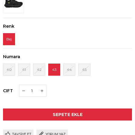
Renk
Bej
Numara
40
41
42
43
44
45
CIFT
TAVSIYE ET
YORUM YAZ