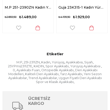
M.P 251-2390ZN Kadın Yürüyüş Ayakkabısı Beyaz
Guja 23K315-1 Kadın Yürüyüş Ayakkabısı Siyah
₺1.489,00
₺1.929,00
₺2.859,90
₺4.199,90
Etiketler
M.P
251-2311ZN
Kadın
Yürüyüş
Ayakkabısı
Siyah
,
,
,
,
,
,
25YPms2311ZTE
KADIN
Spor Ayakkabı
Yürüyüş Ayakkabısı
,
,
,
,
0
Ayakkabı Fuarı
Ortopedik Ayakkabı
Deri Ayakkabı
,
,
,
Modelleri
Kaliteli Deri Ayakkabı
Tarz Ayakkabı
Yeni Sezon
,
,
,
Ayakkabılar
Trend Ayakkabılar
Uygun Fiyatlı Deri Ayakkabı
,
,
Spor ve Klasik Ayakkabı
,
ÜCRETSİZ
KARGO