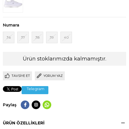
Numara
36
37
38
39
40
Ürün stoklarımızda kalmamıştır.
TAVSIYE ET
YORUM YAZ
Telegram
Paylaş
ÜRÜN ÖZELLIKLERI