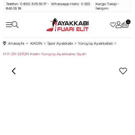
Telefon: 0 850 305 55 17 - Whatsapp Hattı: 0 553
Kargo Takip
-
865 55 18
İletişim
0
Anasayfa
KADIN
Spor Ayakkabı
Yürüyüş Ayakkabısı
M.P 251-2311ZN Kadın Yürüyüş Ayakkabısı Siyah