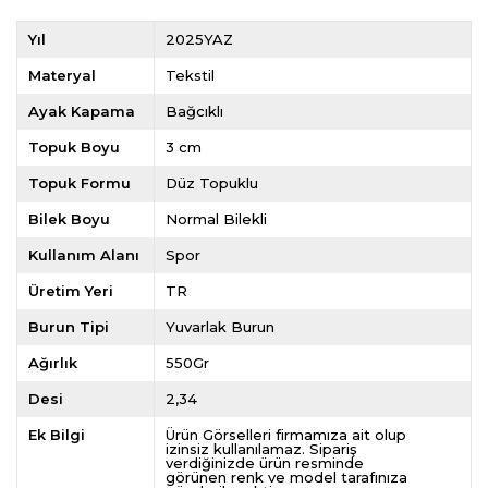
Yıl
2025YAZ
Materyal
Tekstil
Ayak Kapama
Bağcıklı
Topuk Boyu
3 cm
Topuk Formu
Düz Topuklu
Bilek Boyu
Normal Bilekli
Kullanım Alanı
Spor
Üretim Yeri
TR
Burun Tipi
Yuvarlak Burun
Ağırlık
550Gr
Desi
2,34
Ek Bilgi
Ürün Görselleri firmamıza ait olup
izinsiz kullanılamaz. Sipariş
verdiğinizde ürün resminde
görünen renk ve model tarafınıza