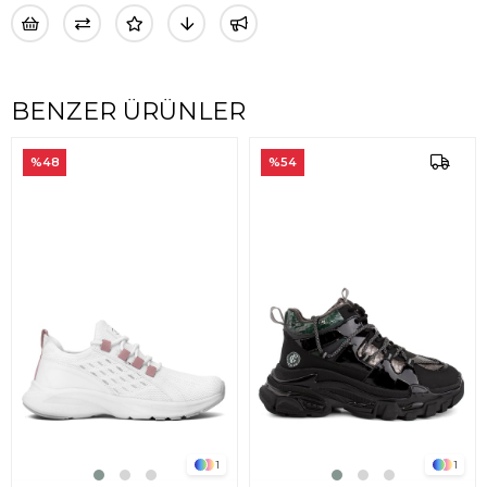
BENZER ÜRÜNLER
%48
%54
1
1