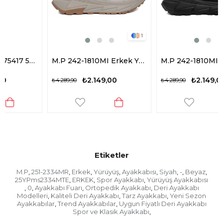
1
1
M.P 242-1810MI Erkek Yürüyüş Ayakkabısı Bej
M.P 242-1810MI Erkek Yürüyüş Ayakkabısı Siyah
₺2.149,00
₺2.149,00
₺4.289,90
₺4.289,90
Etiketler
M.P
251-2334MR
Erkek
Yürüyüş
Ayakkabısı
Siyah
-
Beyaz
,
,
,
,
,
,
,
,
25YPms2334MTE
ERKEK
Spor Ayakkabı
Yürüyüş Ayakkabısı
,
,
,
0
Ayakkabı Fuarı
Ortopedik Ayakkabı
Deri Ayakkabı
,
,
,
,
Modelleri
Kaliteli Deri Ayakkabı
Tarz Ayakkabı
Yeni Sezon
,
,
,
Ayakkabılar
Trend Ayakkabılar
Uygun Fiyatlı Deri Ayakkabı
,
,
Spor ve Klasik Ayakkabı
,