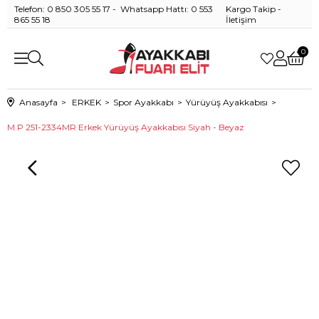
Telefon: 0 850 305 55 17 - Whatsapp Hattı: 0 553
Kargo Takip
-
865 55 18
İletişim
0
Anasayfa
ERKEK
Spor Ayakkabı
Yürüyüş Ayakkabısı
M.P 251-2334MR Erkek Yürüyüş Ayakkabısı Siyah - Beyaz