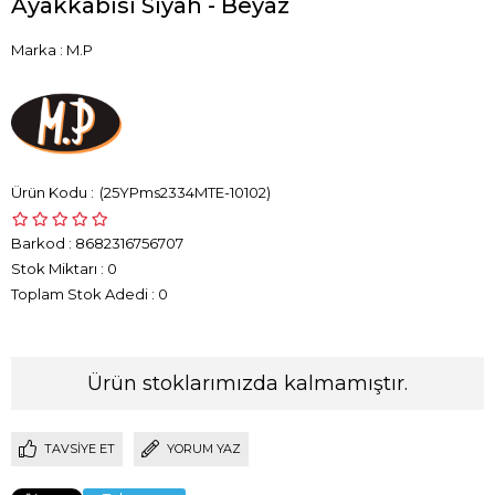
Ayakkabısı Siyah - Beyaz
Marka
:
M.P
(25YPms2334MTE-10102)
Barkod
:
8682316756707
Stok Miktarı
:
0
Toplam Stok Adedi
:
0
Ürün stoklarımızda kalmamıştır.
TAVSIYE ET
YORUM YAZ