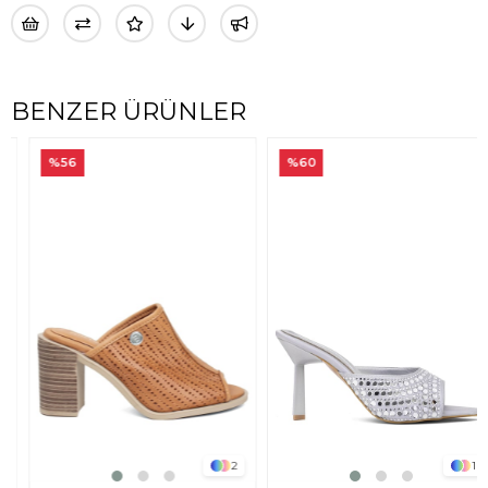
BENZER ÜRÜNLER
%56
%60
2
1