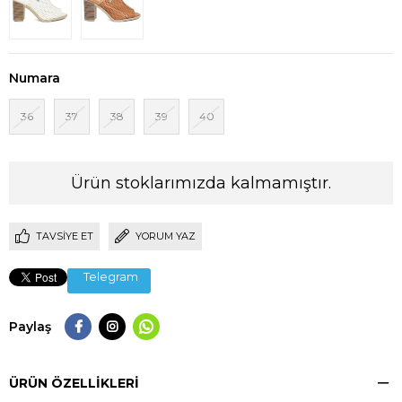
Numara
36
37
38
39
40
Ürün stoklarımızda kalmamıştır.
TAVSIYE ET
YORUM YAZ
Telegram
Paylaş
ÜRÜN ÖZELLIKLERI