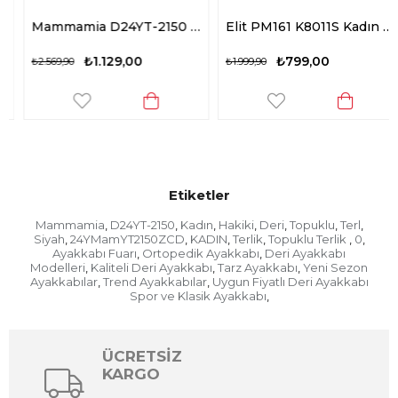
Mammamia D24YT-2150 Kadın Hakiki Deri Topuklu Terl Taba
Elit PM161 K8011S Kadın Topuklu Terlik Gümüş
₺1.129,00
₺799,00
₺2.569,90
₺1.999,90
Etiketler
Mammamia
D24YT-2150
Kadın
Hakiki
Deri
Topuklu
Terl
,
,
,
,
,
,
,
Siyah
24YMamYT2150ZCD
KADIN
Terlik
Topuklu Terlik
0
,
,
,
,
,
,
Ayakkabı Fuarı
Ortopedik Ayakkabı
Deri Ayakkabı
,
,
Modelleri
Kaliteli Deri Ayakkabı
Tarz Ayakkabı
Yeni Sezon
,
,
,
Ayakkabılar
Trend Ayakkabılar
Uygun Fiyatlı Deri Ayakkabı
,
,
Spor ve Klasik Ayakkabı
,
ÜCRETSİZ
KARGO