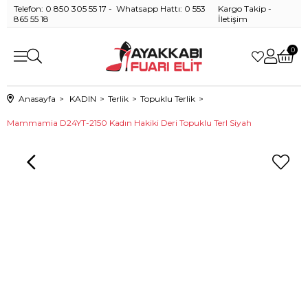
Telefon: 0 850 305 55 17 - Whatsapp Hattı: 0 553
Kargo Takip
-
865 55 18
İletişim
0
Anasayfa
KADIN
Terlik
Topuklu Terlik
Mammamia D24YT-2150 Kadın Hakiki Deri Topuklu Terl Siyah