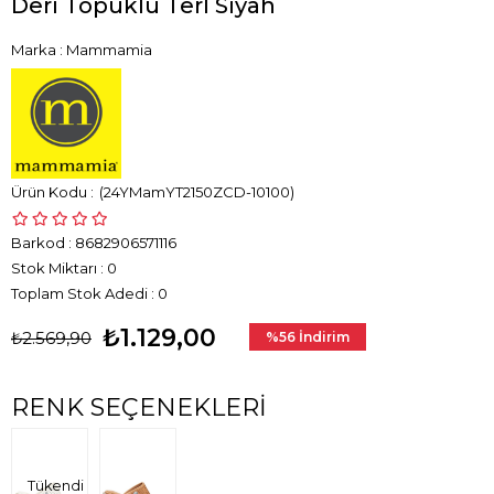
Deri Topuklu Terl Siyah
Marka
:
Mammamia
(24YMamYT2150ZCD-10100)
Barkod
:
8682906571116
Stok Miktarı
:
0
Toplam Stok Adedi
:
0
₺1.129,00
₺2.569,90
%
56
İndirim
RENK SEÇENEKLERI
Tükendi