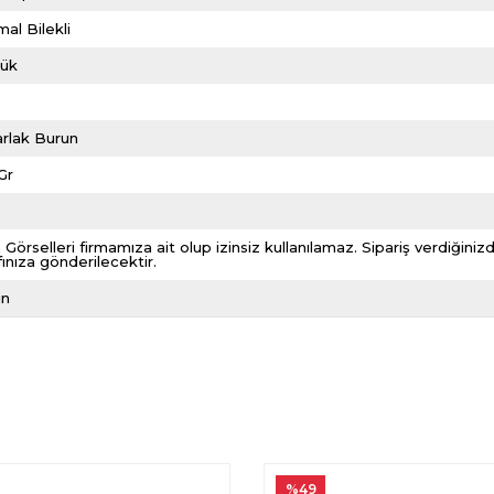
al Bilekli
lük
rlak Burun
Gr
0
 Görselleri firmamıza ait olup izinsiz kullanılamaz. Sipariş verdiği
fınıza gönderilecektir.
ın
%49