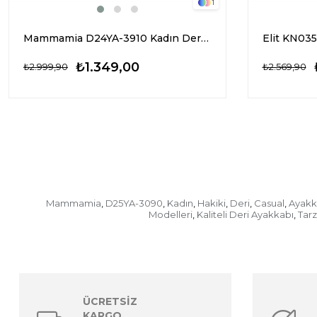
1
Mammamia D24YA-3910 Kadın Deri Casual Ayakkabı Gri
₺1.349,00
₺2.999,90
₺2.569,90
Mammamia
D25YA-3090
Kadın
Hakiki
Deri
Casual
Ayakk
,
,
,
,
,
,
Modelleri
Kaliteli Deri Ayakkabı
Tar
,
,
ÜCRETSİZ
KARGO