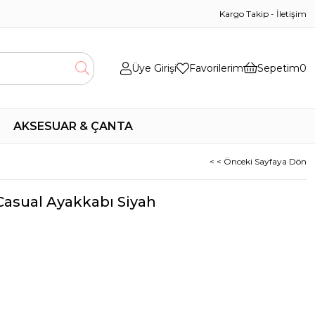
Kargo Takip
-
İletişim
Üye Girişi
Favorilerim
Sepetim
0
AKSESUAR & ÇANTA
< < Önceki Sayfaya Dön
asual Ayakkabı Siyah