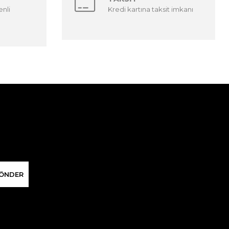
enli
Kredi kartına taksit imkanı
ÖNDER