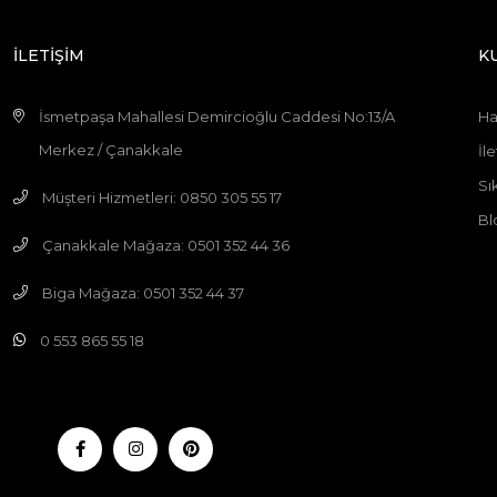
İLETİŞİM
K
İsmetpaşa Mahallesi Demircioğlu Caddesi No:13/A
Ha
Merkez / Çanakkale
İle
Sı
Müşteri Hizmetleri: 0850 305 55 17
Bl
Çanakkale Mağaza: 0501 352 44 36
Biga Mağaza: 0501 352 44 37
0 553 865 55 18