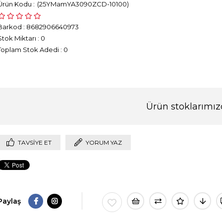
(25YMamYA3090ZCD-10100)
Barkod
:
8682906640973
Stok Miktarı
:
0
Toplam Stok Adedi
:
0
Ürün stoklarımız
TAVSIYE ET
YORUM YAZ
Paylaş