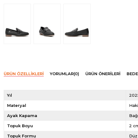
ÜRÜN ÖZELLIKLERI
YORUMLAR
(0)
ÜRÜN ÖNERILERI
BEDE
Yıl
202
Materyal
Haki
Ayak Kapama
Bağ
Topuk Boyu
2 c
Topuk Formu
Düz