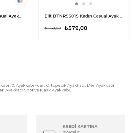
1
Elit BTNRSS01R Kadın Casual Ayakkabı Bej
Elit BTNRSS01S Kadın Casual Ayakkabı Siyah
₺579,00
₺1.139,90
kkabı
0
Ayakkabı Fuarı
Ortopedik Ayakkabı
Deri Ayakkabı
,
,
,
,
eri Ayakkabı Spor ve Klasik Ayakkabı
,
KREDİ KARTINA
TAKSİT