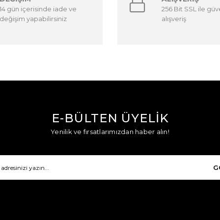
14 gün içerisinde iade ve
256 Bit SSL ile güv
değişim yapabilirsiniz
alışveriş
E-BÜLTEN ÜYELİK
Yenilik ve fırsatlarımızdan haber alın!
G