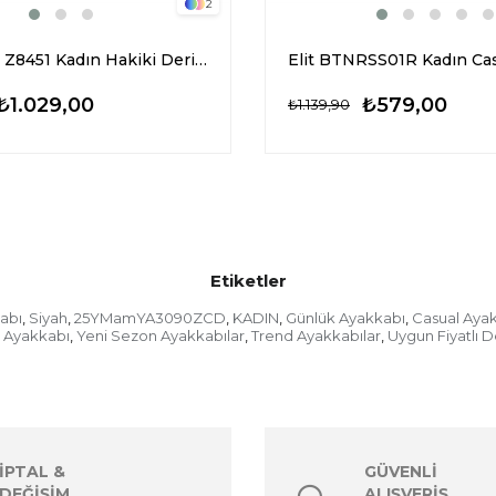
2
Elit KN035 Z8451 Kadın Hakiki Deri Casual Ayakkabı Siyah
₺1.029,00
₺579,00
₺1.139,90
Etiketler
abı
Siyah
25YMamYA3090ZCD
KADIN
Günlük Ayakkabı
Casual Aya
,
,
,
,
,
z Ayakkabı
Yeni Sezon Ayakkabılar
Trend Ayakkabılar
Uygun Fiyatlı D
,
,
,
İPTAL &
GÜVENLİ
DEĞİŞİM
ALIŞVERİŞ