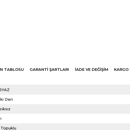
N TABLOSU
GARANTİ ŞARTLARI
İADE VE DEĞİŞİM
KARGO 
5YAZ
ki Deri
cıksız
m
 Topuklu