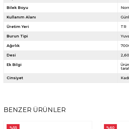
Bilek Boyu
Norm
Kullanım Alanı
Gün
Üretim Yeri
TR
Burun Tipi
Yuva
Ağırlık
700
Desi
2,6
Ek Bilgi
Ürün
tara
Cinsiyet
Kad
BENZER ÜRÜNLER
%55
%60