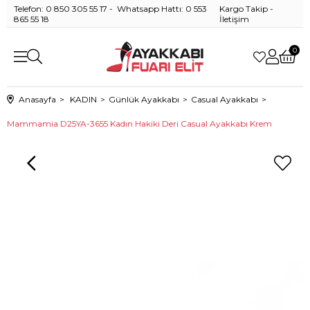
Telefon: 0 850 305 55 17 - Whatsapp Hattı: 0 553
Kargo Takip
-
865 55 18
İletişim
0
Anasayfa
KADIN
Günlük Ayakkabı
Casual Ayakkabı
Mammamia D25YA-3655 Kadın Hakiki Deri Casual Ayakkabı Krem