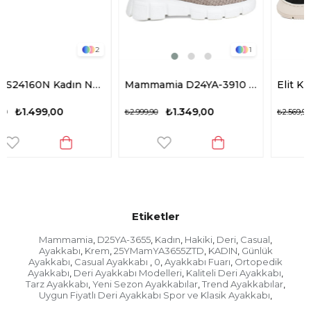
2
1
2
l Ayakkabı Siyah
Mammamia D24YA-3910 Kadın Deri Casual Ayakkabı Gri
Elit KN035 Z8451 Kadın Hakiki Deri Casual Ayakkabı Siyah
₺1.349,00
₺1.029,00
₺2.999,90
₺2.569,90
Etiketler
Mammamia
D25YA-3655
Kadın
Hakiki
Deri
Casual
,
,
,
,
,
,
Ayakkabı
Krem
25YMamYA3655ZTD
KADIN
Günlük
,
,
,
,
Ayakkabı
Casual Ayakkabı
0
Ayakkabı Fuarı
Ortopedik
,
,
,
,
Ayakkabı
Deri Ayakkabı Modelleri
Kaliteli Deri Ayakkabı
,
,
,
Tarz Ayakkabı
Yeni Sezon Ayakkabılar
Trend Ayakkabılar
,
,
,
Uygun Fiyatlı Deri Ayakkabı Spor ve Klasik Ayakkabı
,