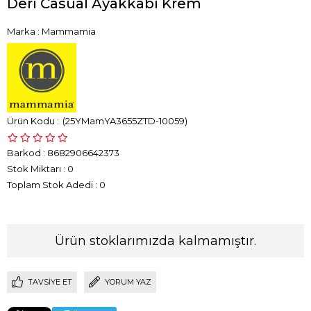
Deri Casual Ayakkabı Krem
Marka
:
Mammamia
(25YMamYA3655ZTD-10059)
Barkod
:
8682906642373
Stok Miktarı
:
0
Toplam Stok Adedi
:
0
Ürün stoklarımızda kalmamıştır.
TAVSIYE ET
YORUM YAZ