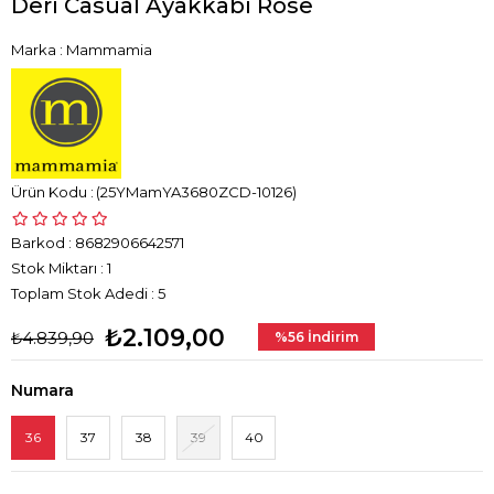
Deri Casual Ayakkabı Rose
Marka
:
Mammamia
(25YMamYA3680ZCD-10126)
Barkod
:
8682906642571
Stok Miktarı
:
1
Toplam Stok Adedi
:
5
₺2.109,00
₺4.839,90
%
56
İndirim
Numara
36
37
38
39
40