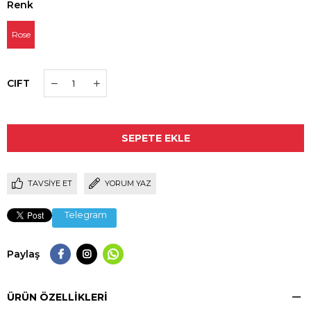
Renk
Rose
CIFT
TAVSIYE ET
YORUM YAZ
Telegram
Paylaş
ÜRÜN ÖZELLIKLERI