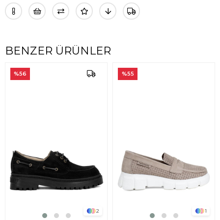
BENZER ÜRÜNLER
%56
%55
2
1