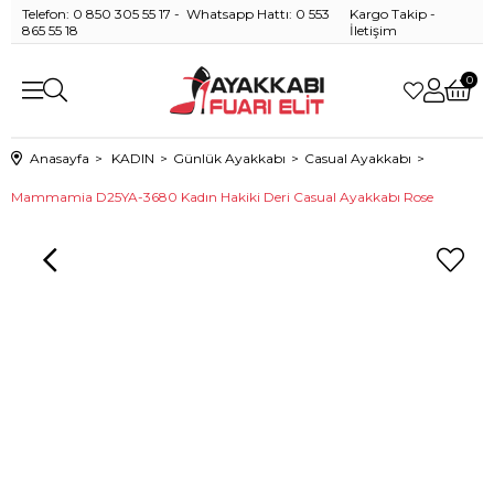
Telefon: 0 850 305 55 17 - Whatsapp Hattı: 0 553
Kargo Takip
-
865 55 18
İletişim
0
Anasayfa
KADIN
Günlük Ayakkabı
Casual Ayakkabı
Mammamia D25YA-3680 Kadın Hakiki Deri Casual Ayakkabı Rose