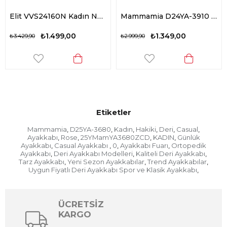
Elit VVS24160N Kadın Nubuk Hakiki Deri Casual Ayakkabı Siyah
Mammamia D24YA-3910 Kadın Deri Casual Ayakkabı Gri
₺1.499,00
₺1.349,00
₺3.429,90
₺2.999,90
Etiketler
Mammamia
D25YA-3680
Kadın
Hakiki
Deri
Casual
,
,
,
,
,
,
Ayakkabı
Rose
25YMamYA3680ZCD
KADIN
Günlük
,
,
,
,
Ayakkabı
Casual Ayakkabı
0
Ayakkabı Fuarı
Ortopedik
,
,
,
,
Ayakkabı
Deri Ayakkabı Modelleri
Kaliteli Deri Ayakkabı
,
,
,
Tarz Ayakkabı
Yeni Sezon Ayakkabılar
Trend Ayakkabılar
,
,
,
Uygun Fiyatlı Deri Ayakkabı Spor ve Klasik Ayakkabı
,
ÜCRETSİZ
KARGO