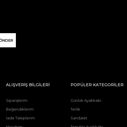
ÖNDER
ALIŞVERİŞ BİLGİLERİ
POPÜLER KATEGORİLER
Siparişlerim
Günlük Ayakkabı
Beğendiklerim
Terlik
İade Taleplerim
Sandalet
Hesabım
Topuklu Ayakkabı