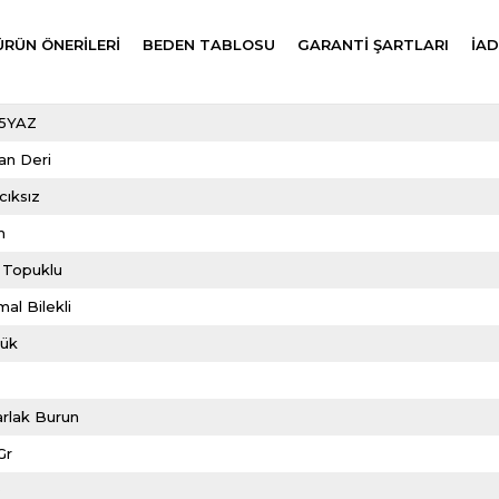
ÜRÜN ÖNERILERI
BEDEN TABLOSU
GARANTİ ŞARTLARI
İAD
5YAZ
an Deri
cıksız
m
 Topuklu
al Bilekli
lük
rlak Burun
Gr
0