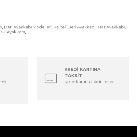
ı
Deri Ayakkabı Modelleri
Kaliteli Deri Ayakkabı
Tarz Ayakkabı
,
,
,
,
asik Ayakkabı
,
KREDİ KARTINA
TAKSİT
enli
Kredi kartına taksit imkanı