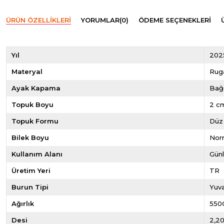
ÜRÜN ÖZELLIKLERI
YORUMLAR
(0)
ÖDEME SEÇENEKLERI
Yıl
202
Materyal
Rug
Ayak Kapama
Bağ
Topuk Boyu
2 c
Topuk Formu
Düz
Bilek Boyu
Norm
Kullanım Alanı
Gün
Üretim Yeri
TR
Burun Tipi
Yuva
Ağırlık
550
Desi
2,2