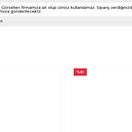
 Görselleri firmamıza ait olup izinsiz kullanılamaz. Sipariş verdiği
fınıza gönderilecektir.
ın
%61