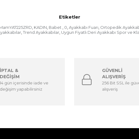
Etiketler
MamYA7225ZRD
KADIN
Babet
0
Ayakkabı Fuarı
Ortopedik Ayakkab
,
,
,
,
,
yakkabılar
Trend Ayakkabılar
Uygun Fiyatlı Deri Ayakkabı Spor ve Kl
,
,
İPTAL &
GÜVENLİ
DEĞİŞİM
ALIŞVERİŞ
14 gün içerisinde iade ve
256 Bit SSL ile güv
değişim yapabilirsiniz
alışveriş