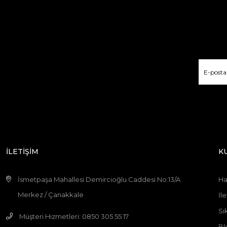
İLETİŞİM
K
İsmetpaşa Mahallesi Demircioğlu Caddesi No:13/A
Ha
Merkez / Çanakkale
İle
Sı
Müşteri Hizmetleri: 0850 305 55 17
Bl