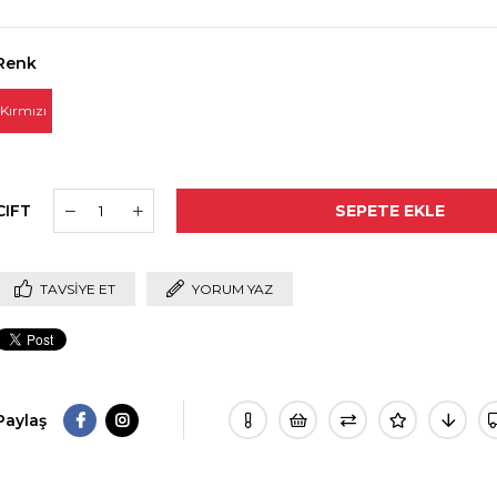
Renk
Kırmızı
CIFT
TAVSIYE ET
YORUM YAZ
Paylaş