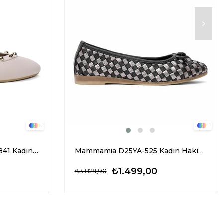
1
1
Miss Park Moda PM567 K841 Kadın Babet Bej
Mammamia D25YA-525 Kadın Hakiki Deri Babet Siyah
₺1.499,00
₺3.829,90