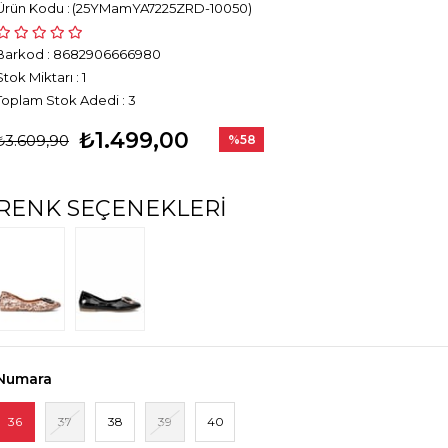
(25YMamYA7225ZRD-10050)
Barkod
:
8682906666980
Stok Miktarı
:
1
Toplam Stok Adedi
:
3
₺1.499,00
₺3.609,90
%
58
İndirim
RENK SEÇENEKLERI
Numara
36
37
38
39
40