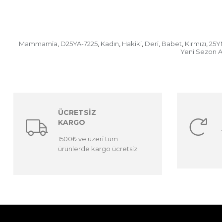
Mammamia
D25YA-7225
Kadın
Hakiki
Deri
Babet
Kırmızı
25Y
,
,
,
,
,
,
,
Yeni Sezon A
ÜCRETSİZ
KARGO
1500₺ ve üzeri tüm
ürünlerde kargo ücretsiz.