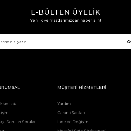
E-BÜLTEN ÜYELİK
Yenilik ve fırsatlarımızdan haber alın!
G
URUMSAL
MÜŞTERİ HİZMETLERİ
kkımızda
Yardım
tişim
Garanti Şartları
kça Sorulan Sorular
İade ve Değişim
og
Mesafeli Satış Sözleşmesi