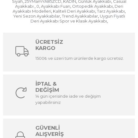
Siyah
25YMamYA85ZCD
KADIN
Günlük Ayakkabı
Casual
,
,
,
,
Ayakkabı
0
Ayakkabı Fuarı
Ortopedik Ayakkabı
Deri
,
,
,
,
Ayakkabı Modelleri
Kaliteli Deri Ayakkabı
Tarz Ayakkabı
,
,
,
Yeni Sezon Ayakkabılar
Trend Ayakkabılar
Uygun Fiyatlı
,
,
Deri Ayakkabı Spor ve Klasik Ayakkabı
,
ÜCRETSİZ
KARGO
1500₺ ve üzeri tüm ürünlerde kargo ücretsiz.
İPTAL &
DEĞİŞİM
14 gün içerisinde iade ve değişim
yapabilirsiniz
GÜVENLİ
ALIŞVERİŞ