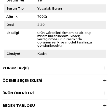
Üretim Yeri
TR
Burun Tipi
Yuvarlak Burun
Ağırlık
700Gr
Desi
2,20
Ek Bilgi
Ürün Görselleri firmamıza ait olup
izinsiz kullanılamaz. Sipariş
verdiğinizde ürün resminde
görünen renk ve model tarafınıza
gönderilecektir.
Cinsiyet
Kadın
YORUMLAR
(0)
ÖDEME SEÇENEKLERI
ÜRÜN ÖNERILERI
BEDEN TABLOSU