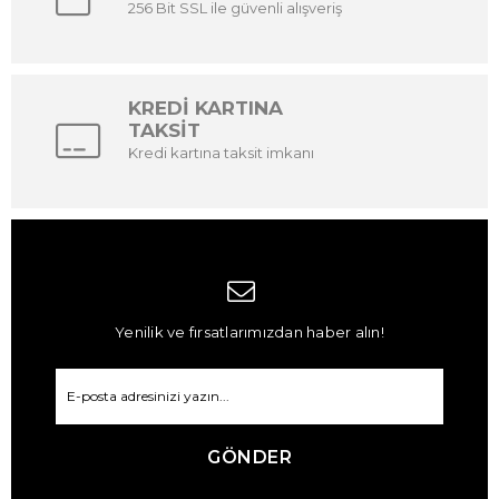
256 Bit SSL ile güvenli alışveriş
KREDİ KARTINA
TAKSİT
Kredi kartına taksit imkanı
Yenilik ve fırsatlarımızdan haber alın!
GÖNDER