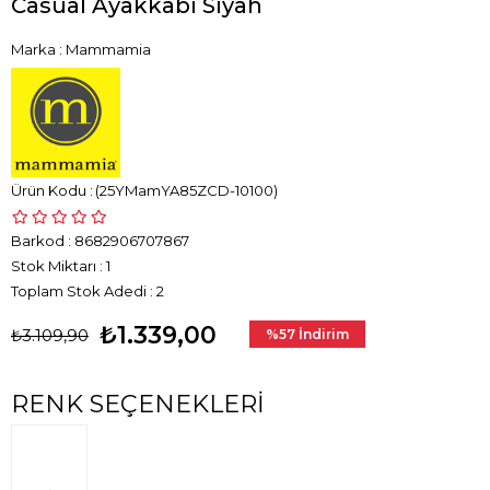
Casual Ayakkabı Siyah
Marka
:
Mammamia
(25YMamYA85ZCD-10100)
Barkod
:
8682906707867
Stok Miktarı
:
1
Toplam Stok Adedi
:
2
₺1.339,00
₺3.109,90
%
57
İndirim
RENK SEÇENEKLERI