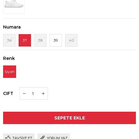
Numara
36
37
38
39
40
Renk
Siyah
CIFT
TAVSIYE ET
YORUM YAZ