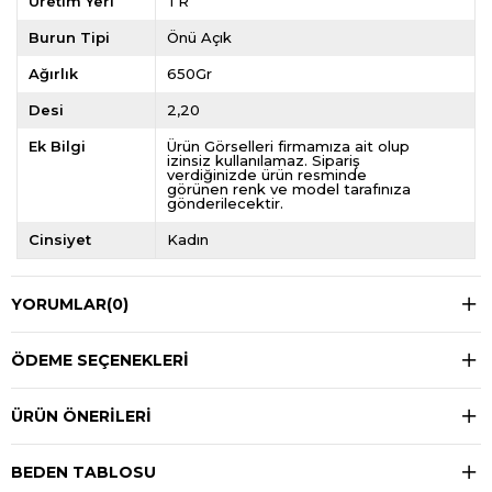
Üretim Yeri
TR
Burun Tipi
Önü Açık
Ağırlık
650Gr
Desi
2,20
Ek Bilgi
Ürün Görselleri firmamıza ait olup
izinsiz kullanılamaz. Sipariş
verdiğinizde ürün resminde
görünen renk ve model tarafınıza
gönderilecektir.
Cinsiyet
Kadın
YORUMLAR
(0)
ÖDEME SEÇENEKLERI
ÜRÜN ÖNERILERI
BEDEN TABLOSU