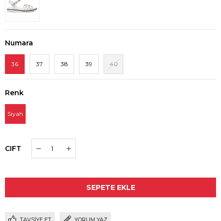
Numara
36
37
38
39
40
Renk
Siyah
CIFT
TAVSIYE ET
YORUM YAZ