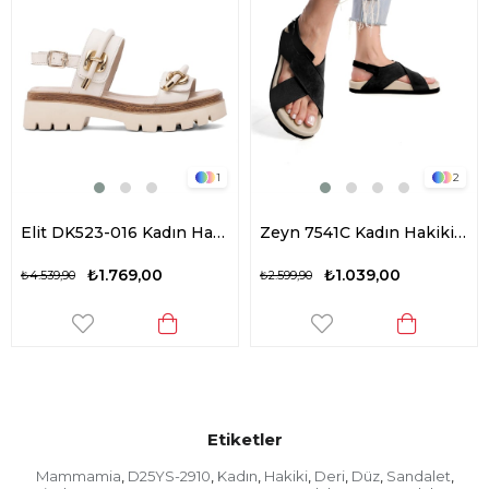
1
2
Elit DK523-016 Kadın Hakiki Deri Düz Sandalet Bej
Zeyn 7541C Kadın Hakiki Deri Düz Sandalet Siyah
₺1.769,00
₺1.039,00
₺4.539,90
₺2.599,90
Etiketler
Mammamia
D25YS-2910
Kadın
Hakiki
Deri
Düz
Sandalet
,
,
,
,
,
,
,