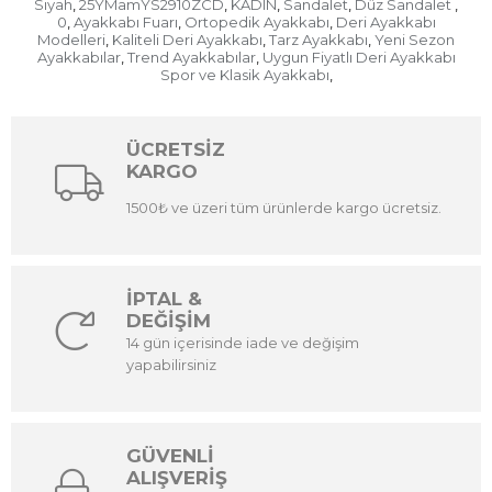
Siyah
25YMamYS2910ZCD
KADIN
Sandalet
Düz Sandalet
,
,
,
,
,
0
Ayakkabı Fuarı
Ortopedik Ayakkabı
Deri Ayakkabı
,
,
,
Modelleri
Kaliteli Deri Ayakkabı
Tarz Ayakkabı
Yeni Sezon
,
,
,
Ayakkabılar
Trend Ayakkabılar
Uygun Fiyatlı Deri Ayakkabı
,
,
Spor ve Klasik Ayakkabı
,
ÜCRETSİZ
KARGO
1500₺ ve üzeri tüm ürünlerde kargo ücretsiz.
İPTAL &
DEĞİŞİM
14 gün içerisinde iade ve değişim
yapabilirsiniz
GÜVENLİ
ALIŞVERİŞ