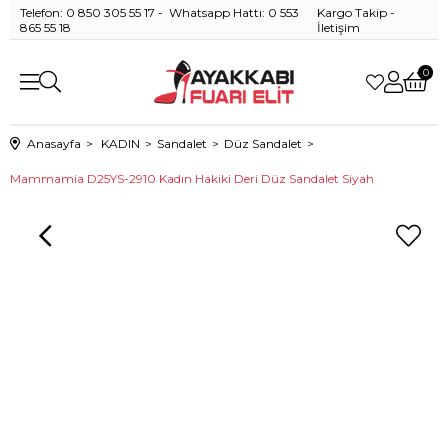
Telefon: 0 850 305 55 17 - Whatsapp Hattı: 0 553
Kargo Takip
-
865 55 18
İletişim
0
Anasayfa
KADIN
Sandalet
Düz Sandalet
Mammamia D25YS-2910 Kadın Hakiki Deri Düz Sandalet Siyah