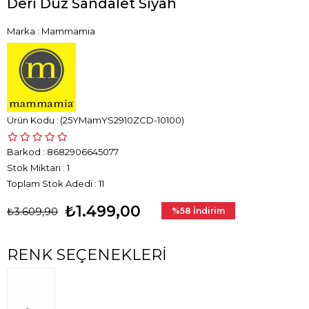
Deri Düz Sandalet Siyah
Marka
:
Mammamia
(25YMamYS2910ZCD-10100)
Barkod
:
8682906645077
Stok Miktarı
:
1
Toplam Stok Adedi
:
11
₺1.499,00
₺3.609,90
%
58
İndirim
RENK SEÇENEKLERI