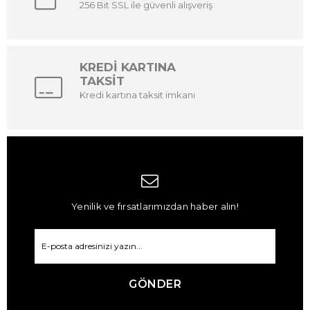
256 Bit SSL ile güvenli alışveriş
KREDİ KARTINA
TAKSİT
Kredi kartına taksit imkanı
Yenilik ve fırsatlarımızdan haber alın!
GÖNDER