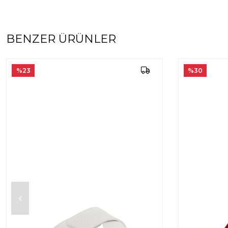
BENZER ÜRÜNLER
%23
%30