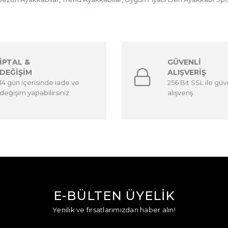
İPTAL &
GÜVENLİ
DEĞİŞİM
ALIŞVERİŞ
14 gün içerisinde iade ve
256 Bit SSL ile güv
değişim yapabilirsiniz
alışveriş
E-BÜLTEN ÜYELİK
Yenilik ve fırsatlarımızdan haber alın!