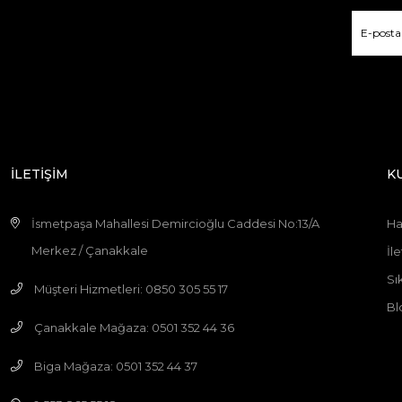
İLETİŞİM
K
İsmetpaşa Mahallesi Demircioğlu Caddesi No:13/A
Ha
Merkez / Çanakkale
İle
Sı
Müşteri Hizmetleri: 0850 305 55 17
Bl
Çanakkale Mağaza: 0501 352 44 36
Biga Mağaza: 0501 352 44 37