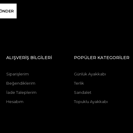
ÖNDER
ALIŞVERİŞ BİLGİLERİ
POPÜLER KATEGORİLER
Siparişlerim
Günlük Ayakkabı
Beğendiklerim
Terlik
İade Taleplerim
Sandalet
Hesabım
Topuklu Ayakkabı