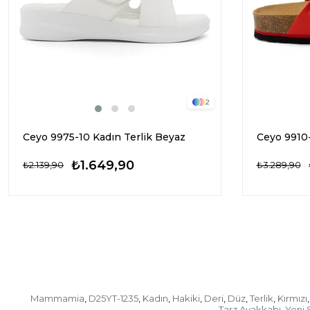
2
Ceyo 9975-10 Kadın Terlik Beyaz
Ceyo 9910-
₺1.649,90
₺2.139,90
₺3.289,90
Mammamia
D25YT-1235
Kadın
Hakiki
Deri
Düz
Terlik
Kırmızı
,
,
,
,
,
,
,
,
Tarz Ayakkabı
Yeni 
,