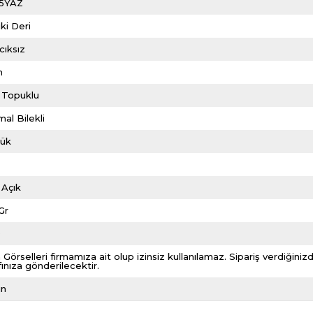
5YAZ
ki Deri
cıksız
m
 Topuklu
al Bilekli
lük
 Açık
Gr
0
 Görselleri firmamıza ait olup izinsiz kullanılamaz. Sipariş verdiği
fınıza gönderilecektir.
ın