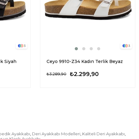
3
3
ik Siyah
Ceyo 9910-Z34 Kadın Terlik Beyaz
₺2.299,90
₺3.289,90
pedik Ayakkabı
Deri Ayakkabı Modelleri
Kaliteli Deri Ayakkabı
,
,
,
r ve Klasik Ayakkabı
,