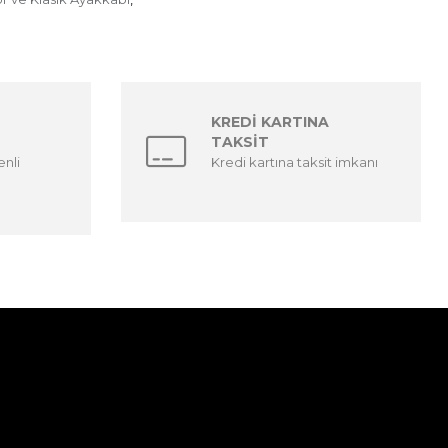
KREDİ KARTINA
TAKSİT
enli
Kredi kartına taksit imkanı