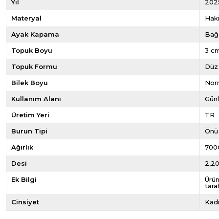
Yıl
202
Materyal
Haki
Ayak Kapama
Bağ
Topuk Boyu
3 c
Topuk Formu
Düz
Bilek Boyu
Norm
Kullanım Alanı
Gün
Üretim Yeri
TR
Burun Tipi
Önü
Ağırlık
700
Desi
2,2
Ek Bilgi
Ürün
tara
Cinsiyet
Kad