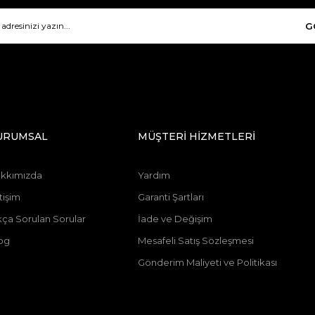
G
URUMSAL
MÜŞTERİ HİZMETLERİ
kkımızda
Yardım
tişim
Garanti Şartları
kça Sorulan Sorular
İade ve Değişim
og
Mesafeli Satış Sözleşmesi
Gönderim Maliyeti ve Politikası