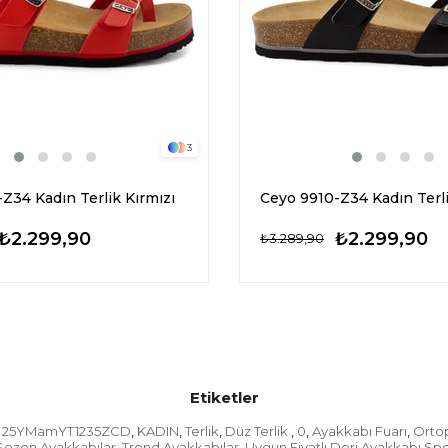
3
Z34 Kadın Terlik Kırmızı
Ceyo 9910-Z34 Kadın Terl
₺2.299,90
₺2.299,90
₺3.289,90
Etiketler
25YMamYT1235ZCD
KADIN
Terlik
Düz Terlik
0
Ayakkabı Fuarı
Orto
,
,
,
,
,
,
Sezon Ayakkabılar
Trend Ayakkabılar
Uygun Fiyatlı Deri Ayakkabı Spo
,
,