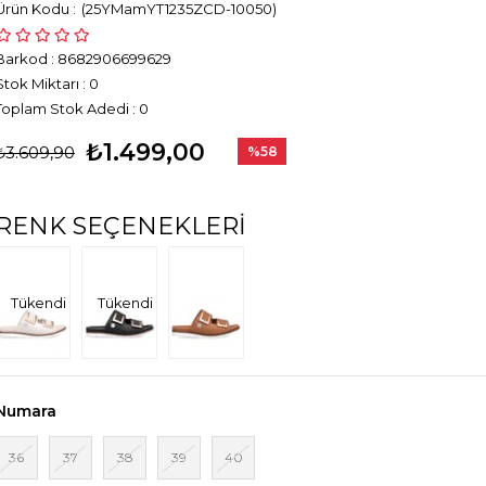
(25YMamYT1235ZCD-10050)
Barkod
:
8682906699629
Stok Miktarı
:
0
Toplam Stok Adedi
:
0
₺1.499,00
₺3.609,90
%
58
İndirim
RENK SEÇENEKLERI
Tükendi
Tükendi
Numara
36
37
38
39
40