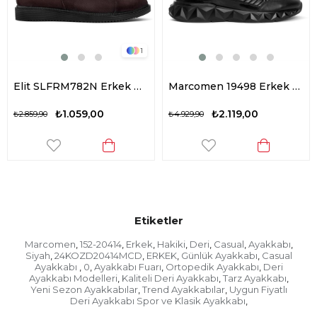
1
Elit SLFRM782N Erkek Hakiki Deri Casual Ayakkabı Kahverengi
Marcomen 19498 Erkek Hakiki Deri Casual Ayakkabı Siyah
₺1.059,00
₺2.119,00
₺2.859,90
₺4.929,90
Etiketler
Marcomen
152-20414
Erkek
Hakiki
Deri
Casual
Ayakkabı
,
,
,
,
,
,
,
Siyah
24KOZD20414MCD
ERKEK
Günlük Ayakkabı
Casual
,
,
,
,
Ayakkabı
0
Ayakkabı Fuarı
Ortopedik Ayakkabı
Deri
,
,
,
,
Ayakkabı Modelleri
Kaliteli Deri Ayakkabı
Tarz Ayakkabı
,
,
,
Yeni Sezon Ayakkabılar
Trend Ayakkabılar
Uygun Fiyatlı
,
,
Deri Ayakkabı Spor ve Klasik Ayakkabı
,