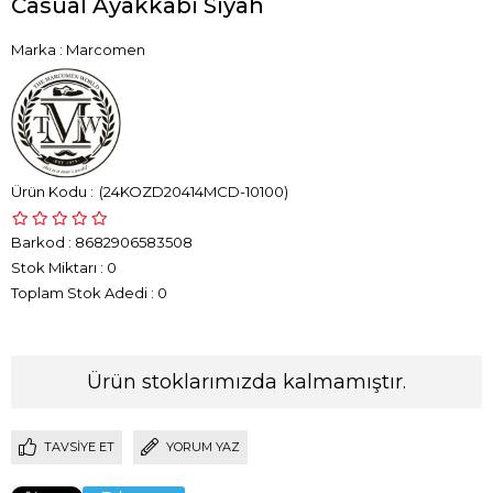
Casual Ayakkabı Siyah
Marka
:
Marcomen
(24KOZD20414MCD-10100)
Barkod
:
8682906583508
Stok Miktarı
:
0
Toplam Stok Adedi
:
0
Ürün stoklarımızda kalmamıştır.
TAVSIYE ET
YORUM YAZ