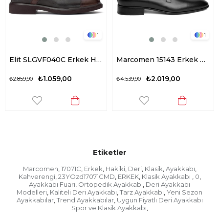
1
1
Elit SLGVF040C Erkek Hakiki Deri Klasik Ayakkabı Kahverengi
Marcomen 15143 Erkek Hakiki Deri Klasik Ayakkabı Siyah
₺1.059,00
₺2.019,00
₺2.859,90
₺4.539,90
Etiketler
Marcomen
17071C
Erkek
Hakiki
Deri
Klasik
Ayakkabı
,
,
,
,
,
,
,
Kahverengi
23YOzd17071CMD
ERKEK
Klasik Ayakkabı
0
,
,
,
,
,
Ayakkabı Fuarı
Ortopedik Ayakkabı
Deri Ayakkabı
,
,
Modelleri
Kaliteli Deri Ayakkabı
Tarz Ayakkabı
Yeni Sezon
,
,
,
Ayakkabılar
Trend Ayakkabılar
Uygun Fiyatlı Deri Ayakkabı
,
,
Spor ve Klasik Ayakkabı
,