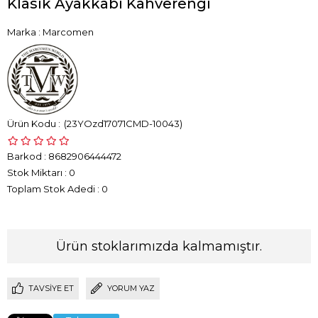
Klasik Ayakkabı Kahverengi
Marka
:
Marcomen
(23YOzd17071CMD-10043)
Barkod
:
8682906444472
Stok Miktarı
:
0
Toplam Stok Adedi
:
0
Ürün stoklarımızda kalmamıştır.
TAVSIYE ET
YORUM YAZ