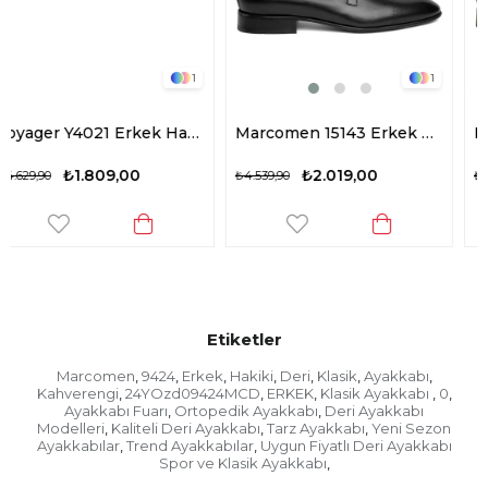
1
1
Voyager Y4021 Erkek Hakiki Deri Klasik Ayakkabı Taba
Marcomen 15143 Erkek Hakiki Deri Klasik Ayakkabı Siyah
₺2.019,00
₺2.019,00
₺4.539,90
₺4.539,90
Etiketler
Marcomen
9424
Erkek
Hakiki
Deri
Klasik
Ayakkabı
,
,
,
,
,
,
,
Kahverengi
24YOzd09424MCD
ERKEK
Klasik Ayakkabı
0
,
,
,
,
,
Ayakkabı Fuarı
Ortopedik Ayakkabı
Deri Ayakkabı
,
,
Modelleri
Kaliteli Deri Ayakkabı
Tarz Ayakkabı
Yeni Sezon
,
,
,
Ayakkabılar
Trend Ayakkabılar
Uygun Fiyatlı Deri Ayakkabı
,
,
Spor ve Klasik Ayakkabı
,