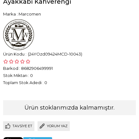
Ayakkabı Kahverengi
Marka
:
Marcomen
(24YOzd09424MCD-10043)
Barkod
:
8682906499991
Stok Miktarı
:
0
Toplam Stok Adedi
:
0
Ürün stoklarımızda kalmamıştır.
TAVSIYE ET
YORUM YAZ