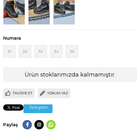
Tükendi
Tükendi
Numara
31
32
33
34
35
Ürün stoklarımızda kalmamıştır.
TAVSIYE ET
YORUM YAZ
Telegram
Paylaş