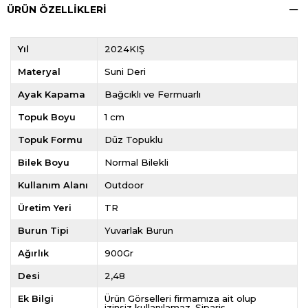
ÜRÜN ÖZELLIKLERI
Yıl
2024KIŞ
Materyal
Suni Deri
Ayak Kapama
Bağcıklı ve Fermuarlı
Topuk Boyu
1 cm
Topuk Formu
Düz Topuklu
Bilek Boyu
Normal Bilekli
Kullanım Alanı
Outdoor
Üretim Yeri
TR
Burun Tipi
Yuvarlak Burun
Ağırlık
900Gr
Desi
2,48
Ek Bilgi
Ürün Görselleri firmamıza ait olup
izinsiz kullanılamaz. Sipariş