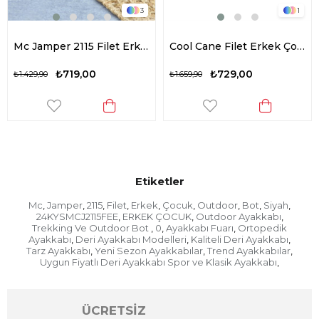
3
1
Mc Jamper 2115 Filet Erkek Çocuk Outdoor Bot Siyah - Kırmızı
Cool Cane Filet Erkek Çocuk Outdoor Bot Siyah
₺719,00
₺729,00
₺1.429,90
₺1.659,90
Etiketler
Mc
Jamper
2115
Filet
Erkek
Çocuk
Outdoor
Bot
Siyah
,
,
,
,
,
,
,
,
,
24KYSMCJ2115FEE
ERKEK ÇOCUK
Outdoor Ayakkabı
,
,
,
Trekking Ve Outdoor Bot
0
Ayakkabı Fuarı
Ortopedik
,
,
,
Ayakkabı
Deri Ayakkabı Modelleri
Kaliteli Deri Ayakkabı
,
,
,
Tarz Ayakkabı
Yeni Sezon Ayakkabılar
Trend Ayakkabılar
,
,
,
Uygun Fiyatlı Deri Ayakkabı Spor ve Klasik Ayakkabı
,
ÜCRETSİZ