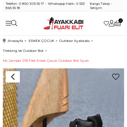
Telefon: 0 850 305 55 17 - Whatsapp Hattı: 0 553
Kargo Takip
-
865 55 18
İletişim
0
Anasayfa
ERKEK ÇOCUK
Outdoor Ayakkabı
Trekking Ve Outdoor Bot
Mc Jamper 2115 Filet Erkek Çocuk Outdoor Bot Siyah