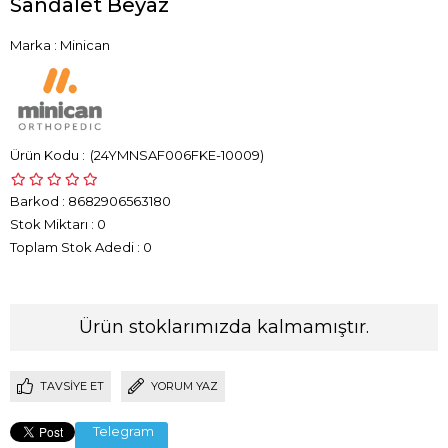
Sandalet Beyaz
Marka
:
Minican
(24YMNSAF006FKE-10009)
Barkod
:
8682906563180
Stok Miktarı
:
0
Toplam Stok Adedi
:
0
Ürün stoklarımızda kalmamıştır.
TAVSIYE ET
YORUM YAZ
Telegram