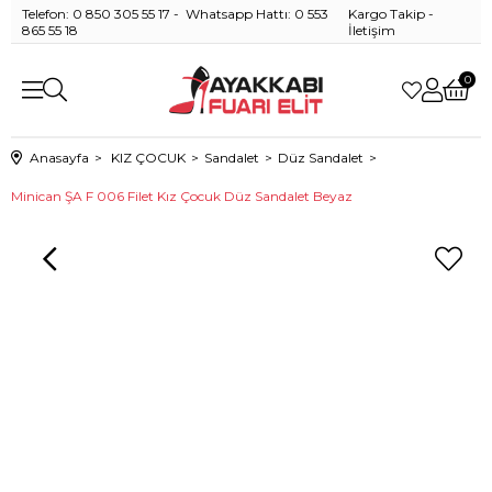
Telefon: 0 850 305 55 17 - Whatsapp Hattı: 0 553
Kargo Takip
-
865 55 18
İletişim
0
Anasayfa
KIZ ÇOCUK
Sandalet
Düz Sandalet
Minican ŞA F 006 Filet Kız Çocuk Düz Sandalet Beyaz