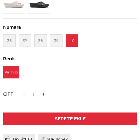
Numara
36
37
38
39
40
Renk
Kırmızı
CIFT
TAVSIYE ET
YORUM YAZ