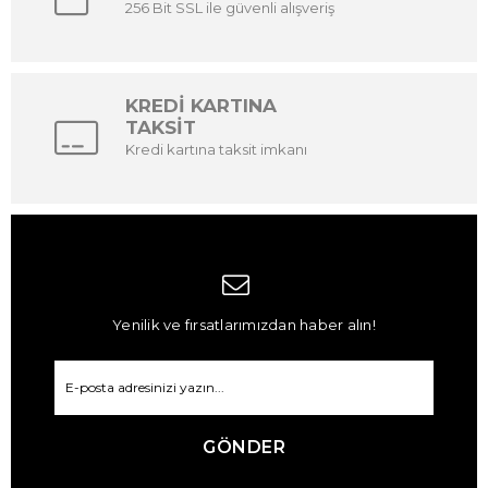
256 Bit SSL ile güvenli alışveriş
KREDİ KARTINA
TAKSİT
Kredi kartına taksit imkanı
Yenilik ve fırsatlarımızdan haber alın!
GÖNDER