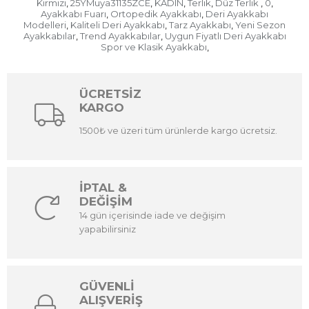
Kırmızı
25YMuya31135ZCE
KADIN
Terlik
Düz Terlik
0
,
,
,
,
,
,
Ayakkabı Fuarı
Ortopedik Ayakkabı
Deri Ayakkabı
,
,
Modelleri
Kaliteli Deri Ayakkabı
Tarz Ayakkabı
Yeni Sezon
,
,
,
Ayakkabılar
Trend Ayakkabılar
Uygun Fiyatlı Deri Ayakkabı
,
,
Spor ve Klasik Ayakkabı
,
ÜCRETSİZ
KARGO
1500₺ ve üzeri tüm ürünlerde kargo ücretsiz.
İPTAL &
DEĞİŞİM
14 gün içerisinde iade ve değişim
yapabilirsiniz
GÜVENLİ
ALIŞVERİŞ