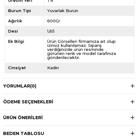
Üretim Yeri
TR
Burun Tipi
Yuvarlak Burun
Ağırlık
600Gr
Desi
1,65
Ek Bilgi
Ürün Görselleri firmamıza ait olup
izinsiz kullanılamaz. Sipariş
verdiğinizde ürün resminde
görünen renk ve model tarafınıza
gönderilecektir.
Cinsiyet
Kadın
YORUMLAR
(0)
ÖDEME SEÇENEKLERI
ÜRÜN ÖNERILERI
BEDEN TABLOSU