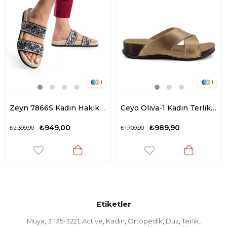
1
1
Zeyn 7866S Kadın Hakiki Deri Düz Terlik Siyah
Ceyo Oliva-1 Kadın Terlik Altın
₺949,00
₺989,90
₺2.399,90
₺1.709,90
Etiketler
Muya
31135-3221
Active
Kadın
Ortopedik
Düz
Terlik
,
,
,
,
,
,
,