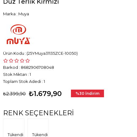
Düz Terlik Kırmızı
Marka
:
Muya
(25YMuya31135ZCE-10050)
Barkod
:
8682906708048
Stok Miktarı
:
1
Toplam Stok Adedi
:
1
₺1.679,90
₺2.399,90
%
30
İndirim
RENK SEÇENEKLERI
Tükendi
Tükendi