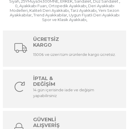
Siyah
25YMuya34300MNE
ERKEK
Sandalet
Düz Sandalet
,
,
,
,
,
0
Ayakkabı Fuarı
Ortopedik Ayakkabı
Deri Ayakkabı
,
,
,
Modelleri
Kaliteli Deri Ayakkabı
Tarz Ayakkabı
Yeni Sezon
,
,
,
Ayakkabılar
Trend Ayakkabılar
Uygun Fiyatlı Deri Ayakkabı
,
,
Spor ve Klasik Ayakkabı
,
ÜCRETSİZ
KARGO
1500₺ ve üzeri tüm ürünlerde kargo ücretsiz.
İPTAL &
DEĞİŞİM
14 gün içerisinde iade ve değişim
yapabilirsiniz
GÜVENLİ
ALIŞVERİŞ