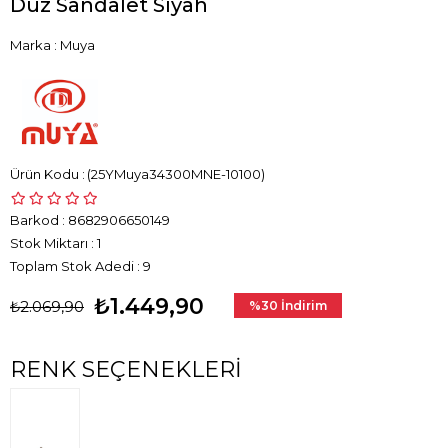
Düz Sandalet Siyah
Marka
:
Muya
(25YMuya34300MNE-10100)
Barkod
:
8682906650149
Stok Miktarı
:
1
Toplam Stok Adedi
:
9
₺1.449,90
₺2.069,90
%
30
İndirim
RENK SEÇENEKLERI