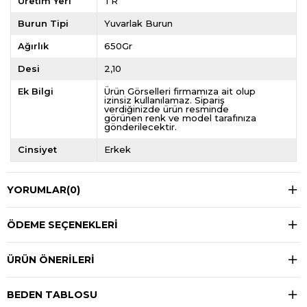
Üretim Yeri
TR
Burun Tipi
Yuvarlak Burun
Ağırlık
650Gr
Desi
2,10
Ek Bilgi
Ürün Görselleri firmamıza ait olup
izinsiz kullanılamaz. Sipariş
verdiğinizde ürün resminde
görünen renk ve model tarafınıza
gönderilecektir.
Cinsiyet
Erkek
YORUMLAR
(0)
ÖDEME SEÇENEKLERI
ÜRÜN ÖNERILERI
BEDEN TABLOSU