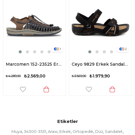
1
2
Marcomen 152-23525 Erkek Düz Sandalet Lacivert
Ceyo 9829 Erkek Sandalet Siyah
₺2.569,00
₺1.979,90
₺4.289,90
₺3.569,90
Etiketler
Muya
34300-3531
Araw
Erkek
Ortopedik
Düz
Sandalet
,
,
,
,
,
,
,