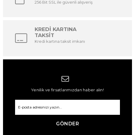
256 Bit SSL ile güvenli alışveriş
KREDİ KARTINA
TAKSİT
Kredi kartına taksit imkanı
Yenilik ve fırsatlarımızdan haber alın!
GÖNDER