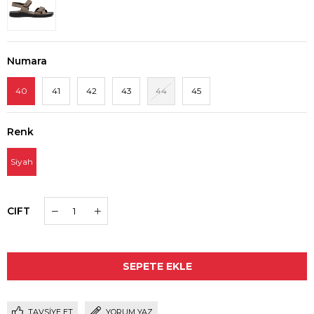
Numara
40
41
42
43
44
45
Renk
Siyah
CIFT
TAVSIYE ET
YORUM YAZ