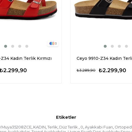
3
Z34 Kadın Terlik Kırmızı
Ceyo 9910-Z34 Kadın Terl
₺2.299,90
₺2.299,90
₺3.289,90
Etiketler
YMuya35208ZCE
KADIN
Terlik
Düz Terlik
0
Ayakkabı Fuarı
Ortopedi
,
,
,
,
,
,
zon Ayakkabılar
Trend Ayakkabılar
Uygun Fiyatlı Deri Ayakkabı Spor 
,
,