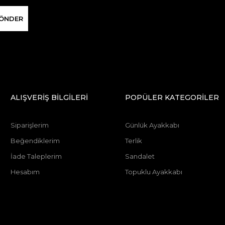
ÖNDER
ALIŞVERİŞ BİLGİLERİ
POPÜLER KATEGORİLER
Siparişlerim
Günlük Ayakkabı
Beğendiklerim
Terlik
İade Taleplerim
Sandalet
Hesabım
Topuklu Ayakkabı