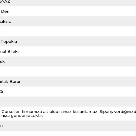
5YAZ
 Deri
cıksız
m
 Topuklu
al Bilekli
lük
rlak Burun
Gr
 Görselleri firmamıza ait olup izinsiz kullanılamaz. Sipariş verdiği
fınıza gönderilecektir.
ın