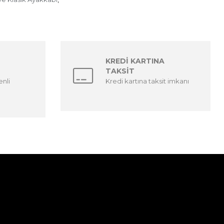
KREDİ KARTINA
TAKSİT
enli
Kredi kartına taksit imkanı