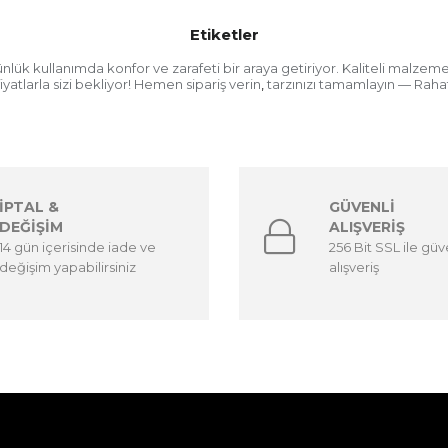
Etiketler
nlük kullanımda konfor ve zarafeti bir araya getiriyor. Kaliteli malze
yatlarla sizi bekliyor! Hemen sipariş verin
tarzınızı tamamlayın — Rahat
,
İPTAL &
GÜVENLİ
DEĞİŞİM
ALIŞVERİŞ
14 gün içerisinde iade ve
256 Bit SSL ile güv
değişim yapabilirsiniz
alışveriş