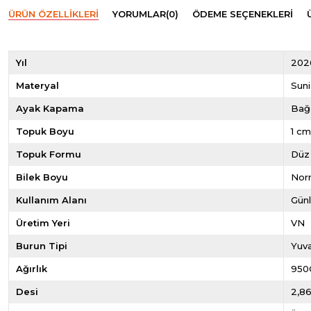
ÜRÜN ÖZELLIKLERI
YORUMLAR
(0)
ÖDEME SEÇENEKLERI
Yıl
202
Materyal
Suni
Ayak Kapama
Bağc
Topuk Boyu
1 c
Topuk Formu
Düz
Bilek Boyu
Norm
Kullanım Alanı
Gün
Üretim Yeri
VN
Burun Tipi
Yuva
Ağırlık
950
Desi
2,8