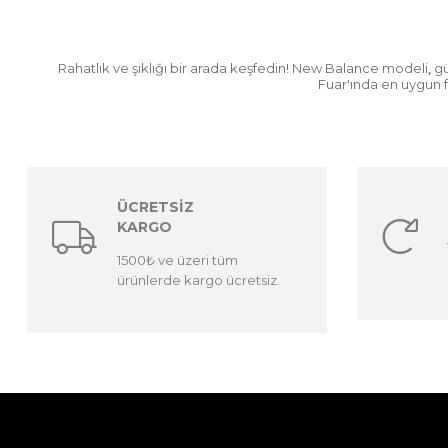
Rahatlık ve şıklığı bir arada keşfedin! New Balance modeli
gü
,
Fuar'ında en uygun fi
ÜCRETSİZ
KARGO
1500₺ ve üzeri tüm
ürünlerde kargo ücretsiz.