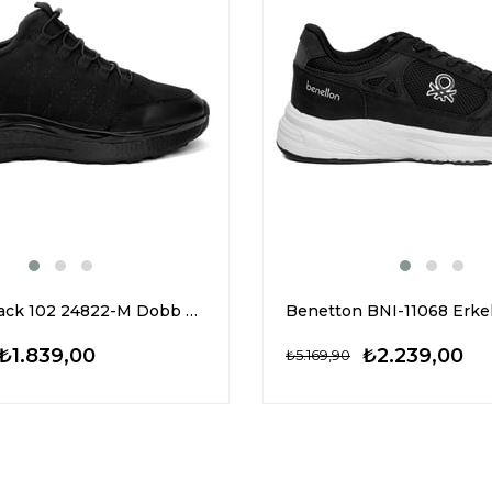
Hammer Jack 102 24822-M Dobb Erkek Hakiki Deri Klasik Sneaker Siyah
₺1.839,00
₺2.239,00
₺5.169,90