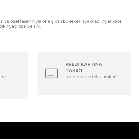
mesi ve özel tasarımıyla öne çıkan bu erkek ayakkabı
Ayakkabı
,
lık Ayağınıza Gelsin!
,
KREDİ KARTINA
TAKSİT
enli
Kredi kartına taksit imkanı