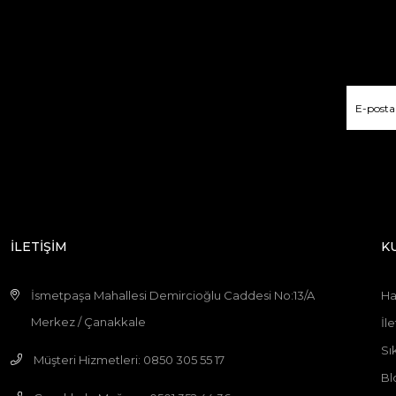
İLETİŞİM
K
İsmetpaşa Mahallesi Demircioğlu Caddesi No:13/A
Ha
Merkez / Çanakkale
İle
Sı
Müşteri Hizmetleri: 0850 305 55 17
Bl