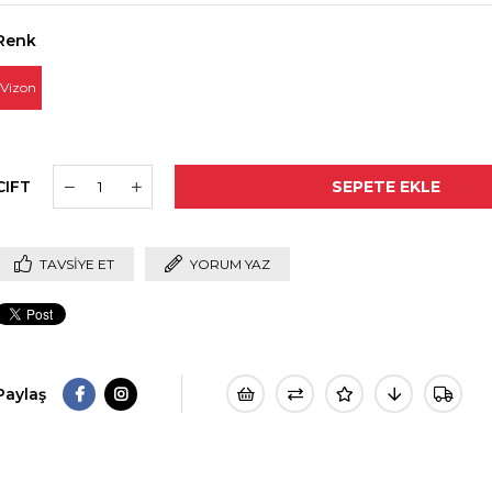
Renk
Vizon
CIFT
TAVSIYE ET
YORUM YAZ
Paylaş