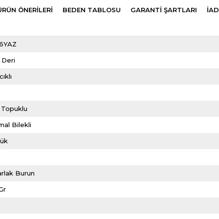
ÜRÜN ÖNERILERI
BEDEN TABLOSU
GARANTİ ŞARTLARI
İAD
6YAZ
 Deri
ıklı
m
 Topuklu
al Bilekli
lük
rlak Burun
Gr
6