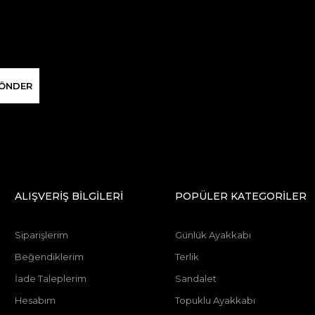
ÖNDER
ALIŞVERİŞ BİLGİLERİ
POPÜLER KATEGORİLER
Siparişlerim
Günlük Ayakkabı
Beğendiklerim
Terlik
İade Taleplerim
Sandalet
Hesabım
Topuklu Ayakkabı