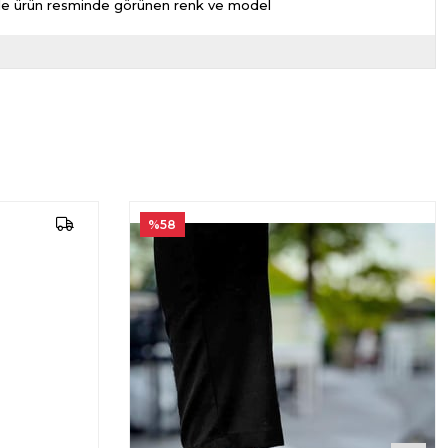
nizde ürün resminde görünen renk ve model
%58