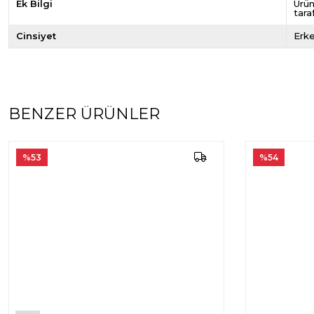
Ek Bilgi
Ürün
tara
Cinsiyet
Erk
BENZER ÜRÜNLER
%53
%54