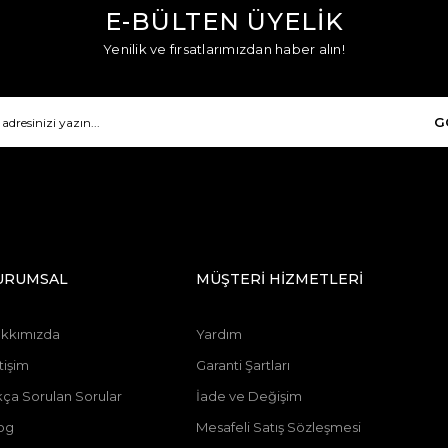
E-BÜLTEN ÜYELİK
Yenilik ve fırsatlarımızdan haber alın!
G
URUMSAL
MÜŞTERİ HİZMETLERİ
kkımızda
Yardım
tişim
Garanti Şartları
kça Sorulan Sorular
İade ve Değişim
og
Mesafeli Satış Sözleşmesi