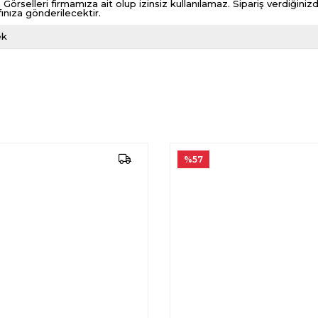
 Görselleri firmamıza ait olup izinsiz kullanılamaz. Sipariş verdiği
fınıza gönderilecektir.
ek
%57