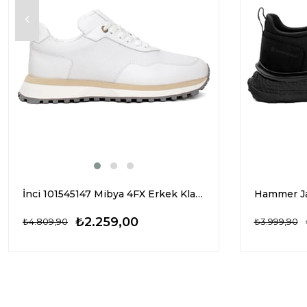
İnci 101545147 Mibya 4FX Erkek Klasik Sneaker Beyaz
₺2.259,00
₺4.809,90
₺3.999,90