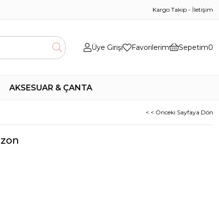
Kargo Takip
-
İletişim
Üye Girişi
Favorilerim
Sepetim
0
AKSESUAR & ÇANTA
< < Önceki Sayfaya Dön
izon