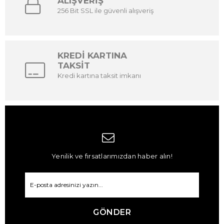
ALIŞVERİŞ
256 Bit SSL ile güvenli alışveriş
KREDİ KARTINA
TAKSİT
Kredi kartına taksit imkanı
Yenilik ve fırsatlarımızdan haber alın!
GÖNDER