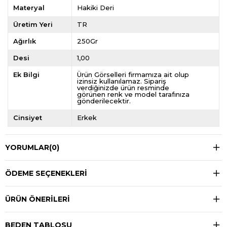
Materyal
Hakiki Deri
Üretim Yeri
TR
Ağırlık
250Gr
Desi
1,00
Ek Bilgi
Ürün Görselleri firmamıza ait olup
izinsiz kullanılamaz. Sipariş
verdiğinizde ürün resminde
görünen renk ve model tarafınıza
gönderilecektir.
Cinsiyet
Erkek
YORUMLAR
(0)
ÖDEME SEÇENEKLERI
ÜRÜN ÖNERILERI
BEDEN TABLOSU