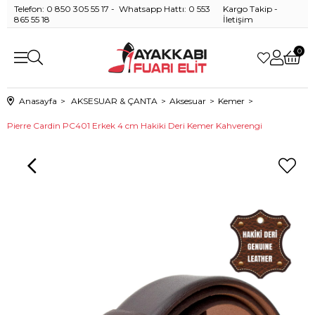
Telefon: 0 850 305 55 17 - Whatsapp Hattı: 0 553
Kargo Takip
-
865 55 18
İletişim
0
Anasayfa
AKSESUAR & ÇANTA
Aksesuar
Kemer
Pierre Cardin PC401 Erkek 4 cm Hakiki Deri Kemer Kahverengi