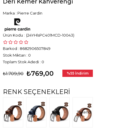
Deri Kemer Kahverengi
Marka
:
Pierre Cardin
(24YHlsPC401MCD-10043)
Barkod
:
8682906507849
Stok Miktarı
:
0
Toplam Stok Adedi
:
0
₺769,00
₺1.709,90
%
55
İndirim
RENK SEÇENEKLERI
Tükendi