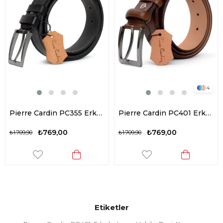
4
Pierre Cardin PC355 Erkek 3,5 cm Çift Dikiş Kemer Siyah
Pierre Cardin PC401 Erkek 4 cm Hakiki Deri Kemer Camel
₺769,00
₺769,00
₺1.709,90
₺1.709,90
Etiketler