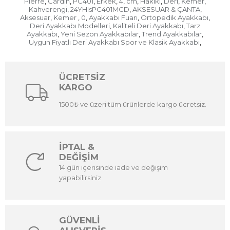
Pierre
Cardin
PC401
Erkek
4
cm
Hakiki
Deri
Kemer
,
,
,
,
,
,
,
,
,
Kahverengi
24YHlsPC401MCD
AKSESUAR & ÇANTA
,
,
,
Aksesuar
Kemer
0
Ayakkabı Fuarı
Ortopedik Ayakkabı
,
,
,
,
,
Deri Ayakkabı Modelleri
Kaliteli Deri Ayakkabı
Tarz
,
,
Ayakkabı
Yeni Sezon Ayakkabılar
Trend Ayakkabılar
,
,
,
Uygun Fiyatlı Deri Ayakkabı Spor ve Klasik Ayakkabı
,
ÜCRETSİZ
KARGO
1500₺ ve üzeri tüm ürünlerde kargo ücretsiz.
İPTAL &
DEĞİŞİM
14 gün içerisinde iade ve değişim
yapabilirsiniz
GÜVENLİ