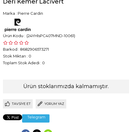
Deri Kemer Lacivert
Marka
:
Pierre Cardin
(24YHlsPC407MND-10061)
Barkod
:
8682906573271
Stok Miktarı
:
0
Toplam Stok Adedi
:
0
Ürün stoklarımızda kalmamıştır.
TAVSIYE ET
YORUM YAZ
Telegram