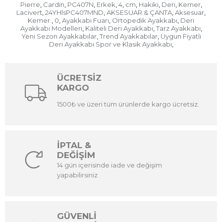
Pierre
Cardin
PC407N
Erkek
4
cm
Hakiki
Deri
Kemer
,
,
,
,
,
,
,
,
,
Lacivert
24YHlsPC407MND
AKSESUAR & ÇANTA
Aksesuar
,
,
,
,
Kemer
0
Ayakkabı Fuarı
Ortopedik Ayakkabı
Deri
,
,
,
,
Ayakkabı Modelleri
Kaliteli Deri Ayakkabı
Tarz Ayakkabı
,
,
,
Yeni Sezon Ayakkabılar
Trend Ayakkabılar
Uygun Fiyatlı
,
,
Deri Ayakkabı Spor ve Klasik Ayakkabı
,
ÜCRETSİZ
KARGO
1500₺ ve üzeri tüm ürünlerde kargo ücretsiz.
İPTAL &
DEĞİŞİM
14 gün içerisinde iade ve değişim
yapabilirsiniz
GÜVENLİ