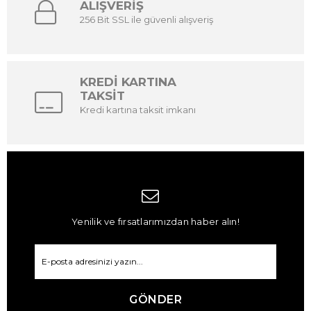
ALIŞVERİŞ
256 Bit SSL ile güvenli alışveriş
KREDİ KARTINA
TAKSİT
Kredi kartına taksit imkanı
Yenilik ve fırsatlarımızdan haber alın!
GÖNDER