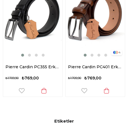
4
Pierre Cardin PC355 Erkek 3,5 cm Çift Dikiş Kemer Siyah
Pierre Cardin PC401 Erkek 4 cm Hakiki Deri Kemer Camel
₺769,00
₺769,00
₺1.709,90
₺1.709,90
Etiketler