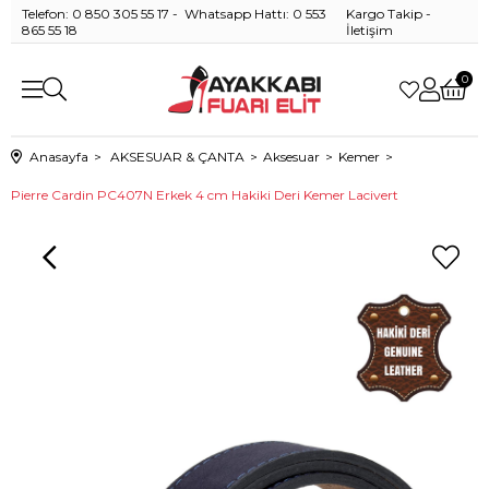
Telefon: 0 850 305 55 17 - Whatsapp Hattı: 0 553
Kargo Takip
-
865 55 18
İletişim
0
Anasayfa
AKSESUAR & ÇANTA
Aksesuar
Kemer
Pierre Cardin PC407N Erkek 4 cm Hakiki Deri Kemer Lacivert