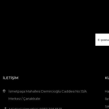
İLETİŞİM
K
İsmetpaşa Mahallesi Demircioğlu Caddesi No:13/A
Ha
Merkez / Çanakkale
İle
Sı