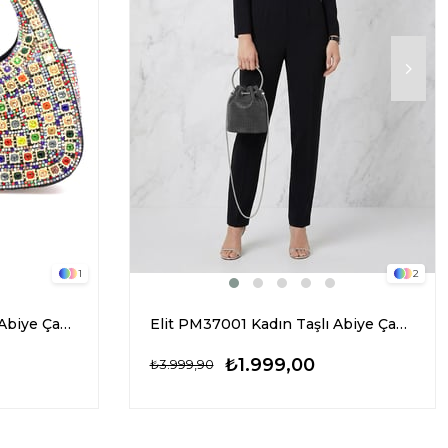
1
2
Guja 25YG586 Kadın Taşlı Abiye Çanta Çok Renkli
Elit PM37001 Kadın Taşlı Abiye Çanta Siyah
₺1.999,00
₺3.999,90