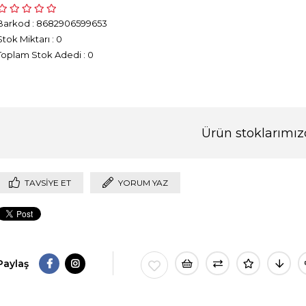
Barkod
:
8682906599653
Stok Miktarı
:
0
Toplam Stok Adedi
:
0
Ürün stoklarımız
TAVSIYE ET
YORUM YAZ
Paylaş