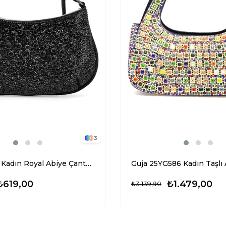
3
Varol 916R Kadın Royal Abiye Çanta Siyah
₺619,00
₺1.479,00
₺3.139,90