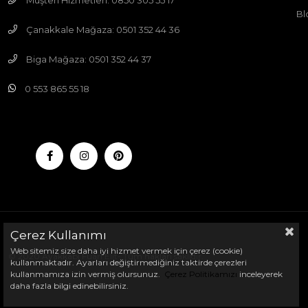
Müşteri Hizmetleri: 0850 305 55 17
Bl
Çanakkale Mağaza: 0501 352 44 36
Biga Mağaza: 0501 352 44 37
0 553 865 55 18
Çerez Kullanımı
Web sitemiz size daha iyi hizmet vermek için çerez (cookie)
© 2020 Ayakkabı Fuarı Elit- Tüm hakları saklıdır.
kullanmaktadır. Ayarları değiştirmediğiniz taktirde çerezleri
kullanmamıza izin vermiş olursunuz.
Çerez Politikamızı
inceleyerek
daha fazla bilgi edinebilirsiniz.