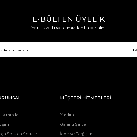
E-BÜLTEN ÜYELİK
Yenilik ve fırsatlarımızdan haber alın!
G
URUMSAL
MÜŞTERİ HİZMETLERİ
kkımızda
Yardım
tişim
Garanti Şartları
kça Sorulan Sorular
İade ve Değişim