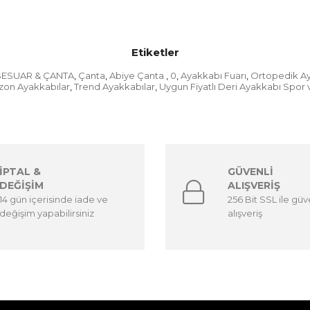
Etiketler
ESUAR & ÇANTA
Çanta
Abiye Çanta
0
Ayakkabı Fuarı
Ortopedik A
,
,
,
,
,
zon Ayakkabılar
Trend Ayakkabılar
Uygun Fiyatlı Deri Ayakkabı Spor 
,
,
İPTAL &
GÜVENLİ
DEĞİŞİM
ALIŞVERİŞ
14 gün içerisinde iade ve
256 Bit SSL ile güv
değişim yapabilirsiniz
alışveriş