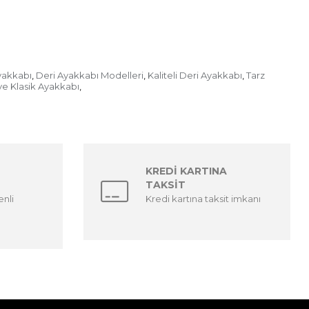
yakkabı
Deri Ayakkabı Modelleri
Kaliteli Deri Ayakkabı
Tarz
,
,
,
ve Klasik Ayakkabı
,
KREDİ KARTINA
TAKSİT
enli
Kredi kartına taksit imkanı