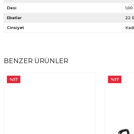
Desi
1,00
Ebatlar
22 E
Cinsiyet
Kad
BENZER ÜRÜNLER
%57
%57