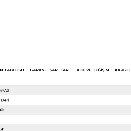
N TABLOSU
GARANTİ ŞARTLARI
İADE VE DEĞİŞİM
KARGO 
4YAZ
 Deri
lük
Gr