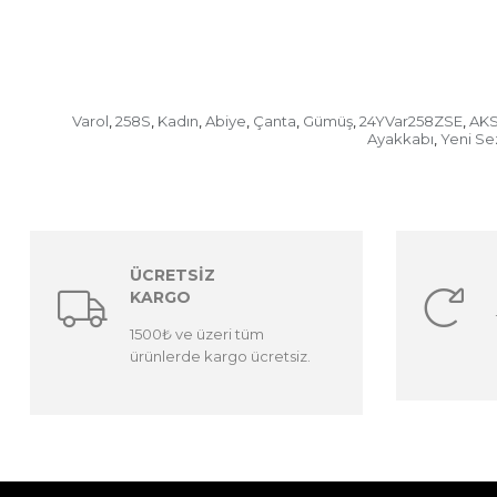
Varol
258S
Kadın
Abiye
Çanta
Gümüş
24YVar258ZSE
AKS
,
,
,
,
,
,
,
Ayakkabı
Yeni Se
,
ÜCRETSİZ
KARGO
1500₺ ve üzeri tüm
ürünlerde kargo ücretsiz.