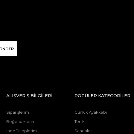
ÖNDER
ALIŞVERİŞ BİLGİLERİ
POPÜLER KATEGORİLER
Siparişlerim
Günlük Ayakkabı
Beğendiklerim
Terlik
İade Taleplerim
Sandalet