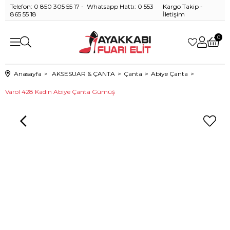
Telefon: 0 850 305 55 17 - Whatsapp Hattı: 0 553
Kargo Takip
-
865 55 18
İletişim
0
Anasayfa
AKSESUAR & ÇANTA
Çanta
Abiye Çanta
Varol 428 Kadın Abiye Çanta Gümüş