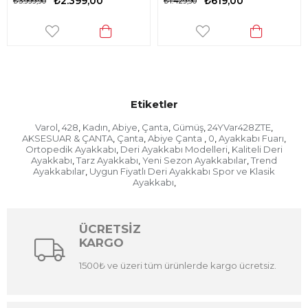
₺2.399,00
₺619,00
₺3.999,90
₺1.429,90
Etiketler
Varol
428
Kadın
Abiye
Çanta
Gümüş
24YVar428ZTE
,
,
,
,
,
,
,
AKSESUAR & ÇANTA
Çanta
Abiye Çanta
0
Ayakkabı Fuarı
,
,
,
,
,
Ortopedik Ayakkabı
Deri Ayakkabı Modelleri
Kaliteli Deri
,
,
Ayakkabı
Tarz Ayakkabı
Yeni Sezon Ayakkabılar
Trend
,
,
,
Ayakkabılar
Uygun Fiyatlı Deri Ayakkabı Spor ve Klasik
,
Ayakkabı
,
ÜCRETSİZ
KARGO
1500₺ ve üzeri tüm ürünlerde kargo ücretsiz.