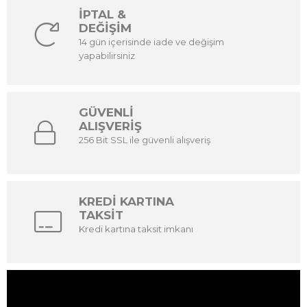
İPTAL &
DEĞİŞİM
14 gün içerisinde iade ve değişim
yapabilirsiniz
GÜVENLİ
ALIŞVERİŞ
256 Bit SSL ile güvenli alışveriş
KREDİ KARTINA
TAKSİT
Kredi kartına taksit imkanı