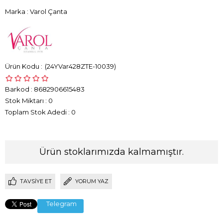
Marka
:
Varol Çanta
(24YVar428ZTE-10039)
Barkod
:
8682906615483
Stok Miktarı
:
0
Toplam Stok Adedi
:
0
Ürün stoklarımızda kalmamıştır.
TAVSIYE ET
YORUM YAZ
Telegram