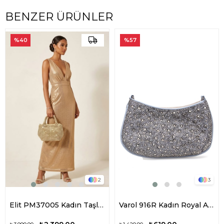
BENZER ÜRÜNLER
%40
%57
2
3
Elit PM37005 Kadın Taşlı Abiye Çanta Altın
Varol 916R Kadın Royal Abiye Çanta Platin