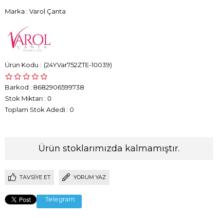
Marka
:
Varol Çanta
(24YVar752ZTE-10039)
Barkod
:
8682906599738
Stok Miktarı
:
0
Toplam Stok Adedi
:
0
Ürün stoklarımızda kalmamıştır.
TAVSIYE ET
YORUM YAZ
Telegram