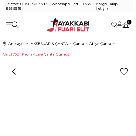
Telefon: 0 850 305 55 17 - Whatsapp Hattı: 0 553
Kargo Takip
-
865 55 18
İletişim
0
Anasayfa
AKSESUAR & ÇANTA
Çanta
Abiye Çanta
Varol 752T Kadın Abiye Çanta Gümüş