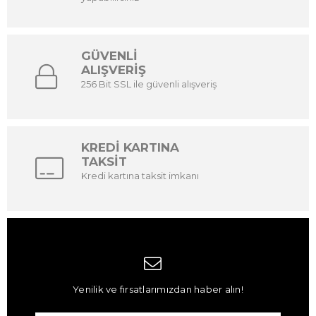
GÜVENLİ
ALIŞVERİŞ
256 Bit SSL ile güvenli alışveriş
KREDİ KARTINA
TAKSİT
Kredi kartına taksit imkanı
Yenilik ve fırsatlarımızdan haber alın!