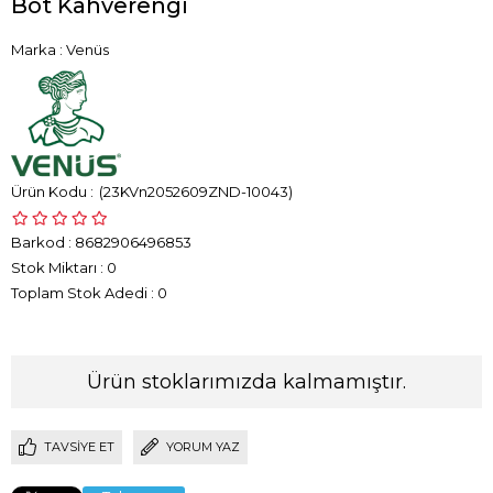
Bot Kahverengi
Marka
:
Venüs
(23KVn2052609ZND-10043)
Barkod
:
8682906496853
Stok Miktarı
:
0
Toplam Stok Adedi
:
0
Ürün stoklarımızda kalmamıştır.
TAVSIYE ET
YORUM YAZ