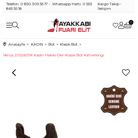
Telefon: 0 850 305 55 17 - Whatsapp Hattı: 0 553
Kargo Takip
-
865 55 18
İletişim
0
Anasayfa
KADIN
Bot
Klasik Bot
Venüs 2052609K Kadın Hakiki Deri Klasik Bot Kahverengi