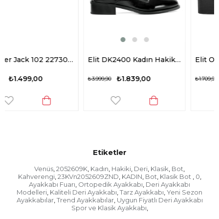
Hammer Jack 102 22730-Z Paulina Kadın Hakiki Deri Klasik Bot Siyah
Elit DK2400 Kadın Hakiki Deri Klasik Bot Siyah
Elit ONY905C Kadın Klasik 
₺1.839,00
₺689,00
₺3.999,90
₺1.709,90
Etiketler
Venüs
2052609K
Kadın
Hakiki
Deri
Klasik
Bot
,
,
,
,
,
,
,
Kahverengi
23KVn2052609ZND
KADIN
Bot
Klasik Bot
0
,
,
,
,
,
,
Ayakkabı Fuarı
Ortopedik Ayakkabı
Deri Ayakkabı
,
,
Modelleri
Kaliteli Deri Ayakkabı
Tarz Ayakkabı
Yeni Sezon
,
,
,
Ayakkabılar
Trend Ayakkabılar
Uygun Fiyatlı Deri Ayakkabı
,
,
Spor ve Klasik Ayakkabı
,