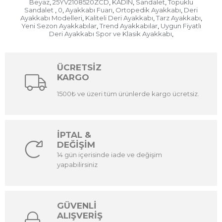
Beyaz
25YV2108520ZCD
KADIN
Sandalet
Topuklu
,
,
,
,
Sandalet
0
Ayakkabı Fuarı
Ortopedik Ayakkabı
Deri
,
,
,
,
Ayakkabı Modelleri
Kaliteli Deri Ayakkabı
Tarz Ayakkabı
,
,
,
Yeni Sezon Ayakkabılar
Trend Ayakkabılar
Uygun Fiyatlı
,
,
Deri Ayakkabı Spor ve Klasik Ayakkabı
,
ÜCRETSİZ
KARGO
1500₺ ve üzeri tüm ürünlerde kargo ücretsiz.
İPTAL &
DEĞİŞİM
14 gün içerisinde iade ve değişim
yapabilirsiniz
GÜVENLİ
ALIŞVERİŞ