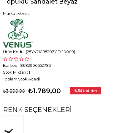
Topuklu Sandalet Beyaz
Marka
:
Venüs
(25YV2108520ZCD-10009)
Barkod
:
8682906652785
Stok Miktarı
:
1
Toplam Stok Adedi
:
1
₺1.789,00
₺3.899,90
%
54
İndirim
RENK SEÇENEKLERI