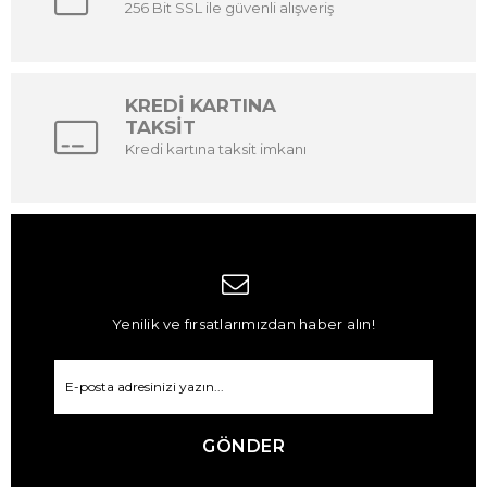
256 Bit SSL ile güvenli alışveriş
KREDİ KARTINA
TAKSİT
Kredi kartına taksit imkanı
Yenilik ve fırsatlarımızdan haber alın!
GÖNDER