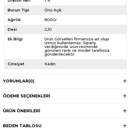
Üretim Yeri
TR
Burun Tipi
Önü Açık
Ağırlık
800Gr
Desi
2,10
Ek Bilgi
Ürün Görselleri firmamıza ait olup
izinsiz kullanılamaz. Sipariş
verdiğinizde ürün resminde
görünen renk ve model tarafınıza
gönderilecektir.
Cinsiyet
Kadın
YORUMLAR
(0)
ÖDEME SEÇENEKLERI
ÜRÜN ÖNERILERI
BEDEN TABLOSU