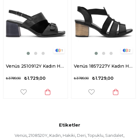
1
2
Venüs 2510912Y Kadın Hakiki Deri Topuklu Sandalet Siyah
Venüs 1857227Y Kadın Hakiki Deri Topuklu Sandalet Siyah
₺1.729,00
₺1.729,00
₺3.789,90
₺3.789,90
Etiketler
Venüs
2108520Y
Kadın
Hakiki
Deri
Topuklu
Sandalet
,
,
,
,
,
,
,