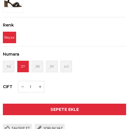
Renk
Beyaz
Numara
36
37
38
39
40
CIFT
TAVSIYE ET
YORUM YAZ