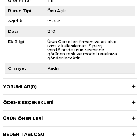
Üretim Yeri
TR
Burun Tipi
Önü Açık
Ağırlık
750Gr
Desi
2,10
Ek Bilgi
Ürün Görselleri firmamıza ait olup
izinsiz kullanılamaz. Sipariş
verdiğinizde ürün resminde
görünen renk ve model tarafınıza
gönderilecektir.
Cinsiyet
Kadın
YORUMLAR
(0)
ÖDEME SEÇENEKLERI
ÜRÜN ÖNERILERI
BEDEN TABLOSU