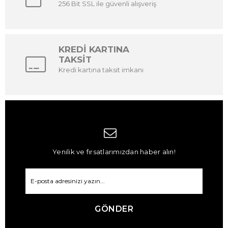
256 Bit SSL ile güvenli alışveriş
KREDİ KARTINA
TAKSİT
Kredi kartına taksit imkanı
Yenilik ve fırsatlarımızdan haber alın!
GÖNDER