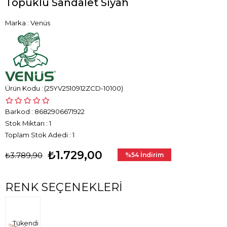
Topuklu Sandalet Siyah
Marka
:
Venüs
(25YV2510912ZCD-10100)
Barkod
:
8682906671922
Stok Miktarı
:
1
Toplam Stok Adedi
:
1
₺1.729,00
₺3.789,90
%
54
İndirim
RENK SEÇENEKLERI
Tükendi