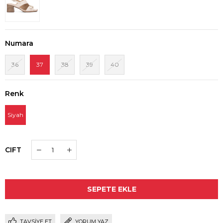
Numara
36
37
38
39
40
Renk
Siyah
CIFT
TAVSIYE ET
YORUM YAZ