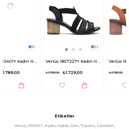
2
2
ndalet Siyah
Venüs 1857227Y Kadın Hakiki Deri Topuklu Sandalet Siyah
Venüs 1857227Y Kadın Hakiki Deri Topuklu Sandalet Taba
₺1.729,00
₺1.729,00
₺3.789,90
₺3.789,90
Etiketler
Venüs
2510912Y
Kadın
Hakiki
Deri
Topuklu
Sandalet
,
,
,
,
,
,
,