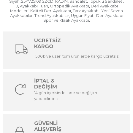
Siyah
25YV2510912ZCD
KADIN
Sandalet
Topuklu Sandalet
,
,
,
,
,
0
Ayakkabı Fuarı
Ortopedik Ayakkabı
Deri Ayakkabı
,
,
,
Modelleri
Kaliteli Deri Ayakkabı
Tarz Ayakkabı
Yeni Sezon
,
,
,
Ayakkabılar
Trend Ayakkabılar
Uygun Fiyatlı Deri Ayakkabı
,
,
Spor ve Klasik Ayakkabı
,
ÜCRETSİZ
KARGO
1500₺ ve üzeri tüm ürünlerde kargo ücretsiz.
İPTAL &
DEĞİŞİM
14 gün içerisinde iade ve değişim
yapabilirsiniz
GÜVENLİ
ALIŞVERİŞ