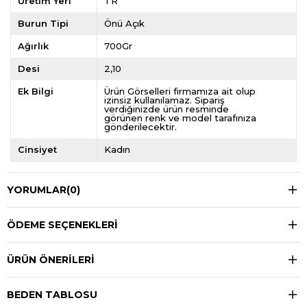
Üretim Yeri
TR
Burun Tipi
Önü Açık
Ağırlık
700Gr
Desi
2,10
Ek Bilgi
Ürün Görselleri firmamıza ait olup
izinsiz kullanılamaz. Sipariş
verdiğinizde ürün resminde
görünen renk ve model tarafınıza
gönderilecektir.
Cinsiyet
Kadın
YORUMLAR
(0)
ÖDEME SEÇENEKLERI
ÜRÜN ÖNERILERI
BEDEN TABLOSU