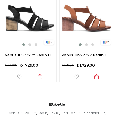
2
2
Venüs 1857227Y Kadın Hakiki Deri Topuklu Sandalet Siyah
Venüs 1857227Y Kadın Hakiki Deri Topuklu Sandalet Taba
₺1.729,00
₺1.729,00
₺3.789,90
₺3.789,90
Etiketler
Venüs
2512003Y
Kadın
Hakiki
Deri
Topuklu
Sandalet
Bej
,
,
,
,
,
,
,
,