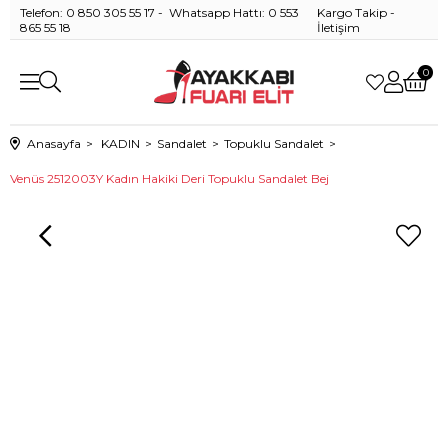
Telefon: 0 850 305 55 17 - Whatsapp Hattı: 0 553
Kargo Takip
-
865 55 18
İletişim
0
Anasayfa
KADIN
Sandalet
Topuklu Sandalet
Venüs 2512003Y Kadın Hakiki Deri Topuklu Sandalet Bej