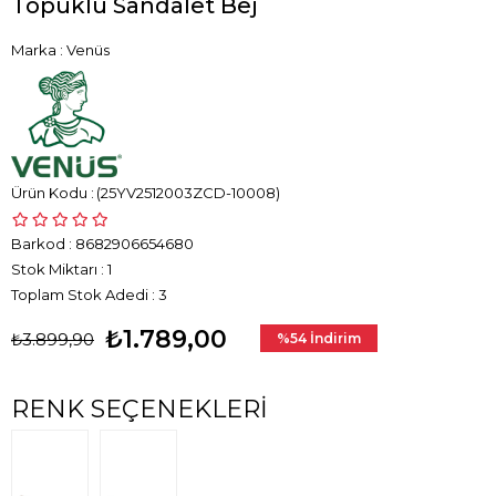
Topuklu Sandalet Bej
Marka
:
Venüs
(25YV2512003ZCD-10008)
Barkod
:
8682906654680
Stok Miktarı
:
1
Toplam Stok Adedi
:
3
₺1.789,00
₺3.899,90
%
54
İndirim
RENK SEÇENEKLERI