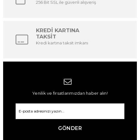
256 Bit SSL ile güvenli alışveriş
KREDİ KARTINA
TAKSİT
Kredi kartına taksit imkanı
Yenilik ve fırsatlarımızdan haber alın!
GÖNDER