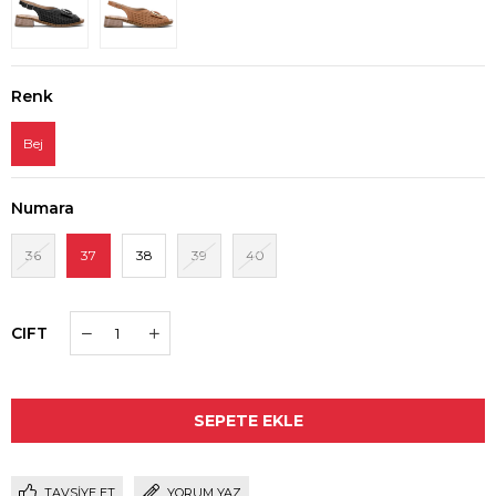
Renk
Bej
Numara
36
37
38
39
40
CIFT
TAVSIYE ET
YORUM YAZ