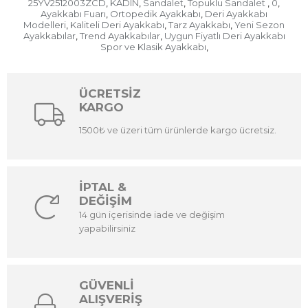
25YV2512003ZCD
KADIN
Sandalet
Topuklu Sandalet
0
,
,
,
,
,
Ayakkabı Fuarı
Ortopedik Ayakkabı
Deri Ayakkabı
,
,
Modelleri
Kaliteli Deri Ayakkabı
Tarz Ayakkabı
Yeni Sezon
,
,
,
Ayakkabılar
Trend Ayakkabılar
Uygun Fiyatlı Deri Ayakkabı
,
,
Spor ve Klasik Ayakkabı
,
ÜCRETSİZ
KARGO
1500₺ ve üzeri tüm ürünlerde kargo ücretsiz.
İPTAL &
DEĞİŞİM
14 gün içerisinde iade ve değişim
yapabilirsiniz
GÜVENLİ
ALIŞVERİŞ