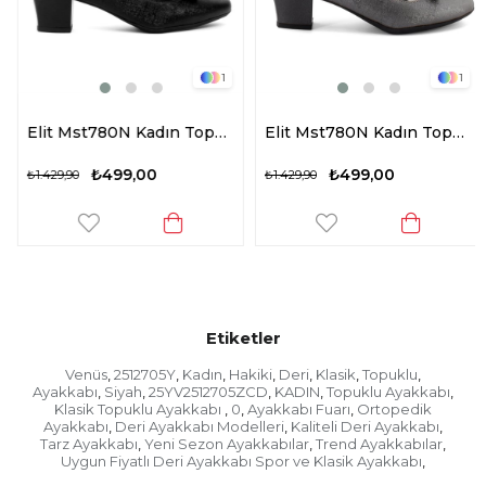
1
1
Elit Mst780N Kadın Topuklu Ayakkabı Siyah
Elit Mst780N Kadın Topuklu Ayakkabı Platin
₺499,00
₺499,00
₺1.429,90
₺1.429,90
Etiketler
Venüs
2512705Y
Kadın
Hakiki
Deri
Klasik
Topuklu
,
,
,
,
,
,
,
Ayakkabı
Siyah
25YV2512705ZCD
KADIN
Topuklu Ayakkabı
,
,
,
,
,
Klasik Topuklu Ayakkabı
0
Ayakkabı Fuarı
Ortopedik
,
,
,
Ayakkabı
Deri Ayakkabı Modelleri
Kaliteli Deri Ayakkabı
,
,
,
Tarz Ayakkabı
Yeni Sezon Ayakkabılar
Trend Ayakkabılar
,
,
,
Uygun Fiyatlı Deri Ayakkabı Spor ve Klasik Ayakkabı
,