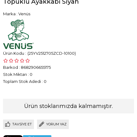
Topuklu Ayakkabı Siyah
Marka
:
Venüs
(25YV2512705ZCD-10100)
Barkod
:
8682906655175
Stok Miktarı
:
0
Toplam Stok Adedi
:
0
Ürün stoklarımızda kalmamıştır.
TAVSIYE ET
YORUM YAZ